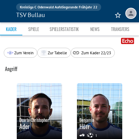
Kreisliga C Odenwald Aufstiegsrunde Frühjahr 22
TSV Bullau
KADER
SPIELE
SPIELERSTATISTIK
NEWS
TRANSFERS
Zum Verein
Zur Tabelle
Zum Kader 22/23
Angriff
Duarte Christopher
Benjamin
Ader
Hörr
1
1