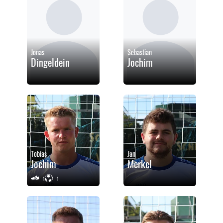
Jonas
Sebastian
Dingeldein
Jochim
Tobias
Jan
Jochim
Merkel
1
1