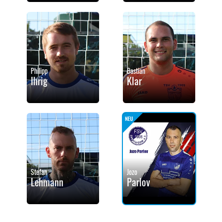
Philipp
Bastian
Ihrig
Klar
Stefan
Jozo
Lehmann
Parlov