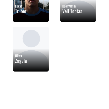
Lukas
Buenyamin
Truber
Veli Toptas
Oliver
Zagala