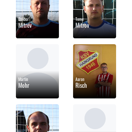
Dalibor
Tome
Mitrev
Mitrov
Martin
Aaron
Mohr
Risch