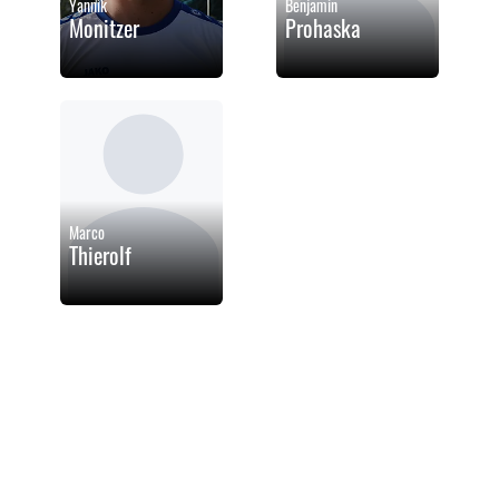
Yannik
Benjamin
Monitzer
Prohaska
Marco
Thierolf