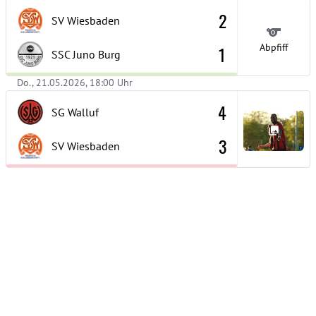
2
SV Wiesbaden
Abpfiff
1
SSC Juno Burg
Do., 21.05.2026, 18:00 Uhr
4
SG Walluf
3
SV Wiesbaden