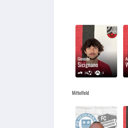
Giovanni
A
Sicignano
24
7
3
Mittelfeld