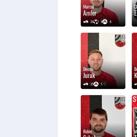
Marcel
C
Amler
E
24
4
6
Dennis
B
Jurak
K
25
1
Robin
M