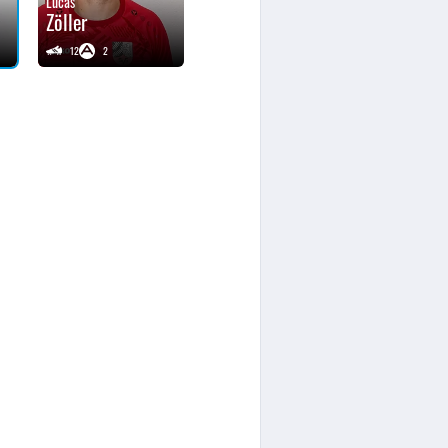
Lucas
Zöller
12
2