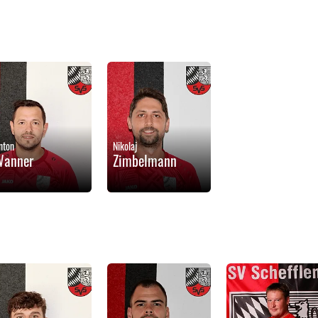
nton
Nikolaj
Wanner
Zimbelmann