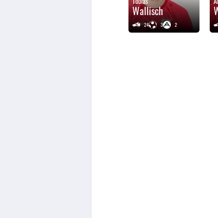
Tobias
A
Wallisch
24
3
2