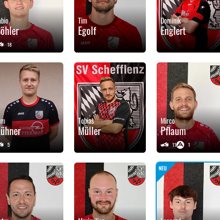
abio
Tim
Dominik
öhler
Egolf
Englert
18
im
Tobias
Mirco
ühner
Müller
Pflaum
5
11
1