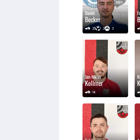
Daniel
F
Becker
B
25
2
2
Jan-Niklas
K
Kollmer
K
14