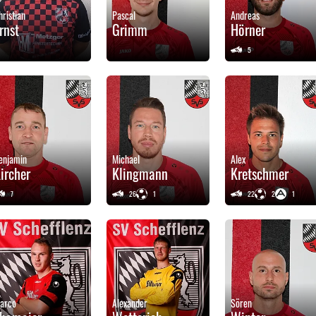
hristian
Pascal
Andreas
rnst
Grimm
Hörner
5
enjamin
Michael
Alex
ircher
Klingmann
Kretschmer
7
26
1
22
2
1
arco
Alexander
Sören