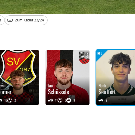
e
Zum Kader 23/24
evin
Jan
Noah
Römer
Schüssele
Seuffert
18
2
17
3
3
2