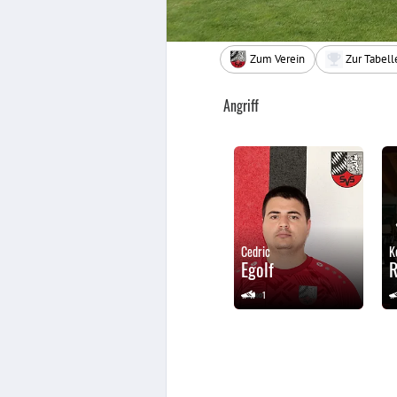
Zum Verein
Zur Tabell
Angriff
Cedric
K
Egolf
1