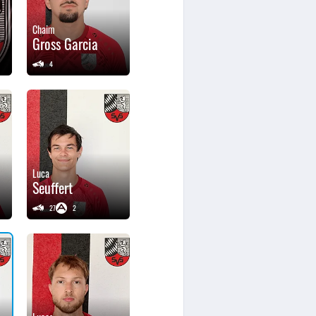
Chaim
Gross Garcia
4
Luca
Seuffert
27
2