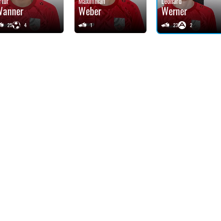
rtur
Maximilian
Leonard
Wanner
Weber
Werner
25
4
1
23
2