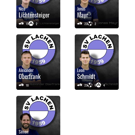
Nico
Jonas
Lichtensteiger
Mayr
15
2
22
2
Alexander
Leon
Oberfrank
Schmidt
10
23
6
4
Simon