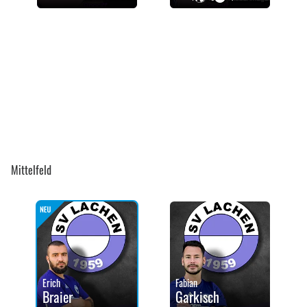
Mittelfeld
Erich
Fabian
Braier
Garkisch