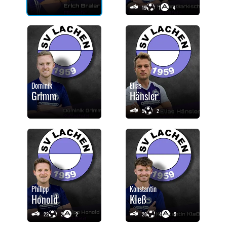
19
1
4
Dominik
Elias
Grimm
Hänsler
5
2
Philipp
Konstantin
Honold
Kleß
22
2
2
20
4
5