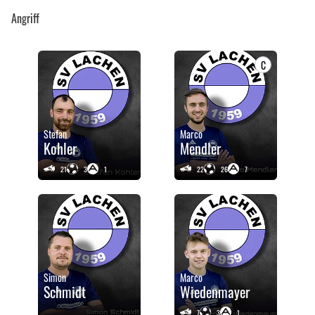
Angriff
C
Stefan
Marco
Kohler
Mendler
21
3
1
22
26
7
Simon
Marco
Schmidt
Wiedenmayer
7
3
1