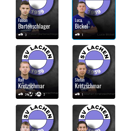
Fabian
Luca
Bartenschlager
Bickel
3
1
Ralf
Stefan
Kretzschmar
Kretzschmar
24
2
2
1