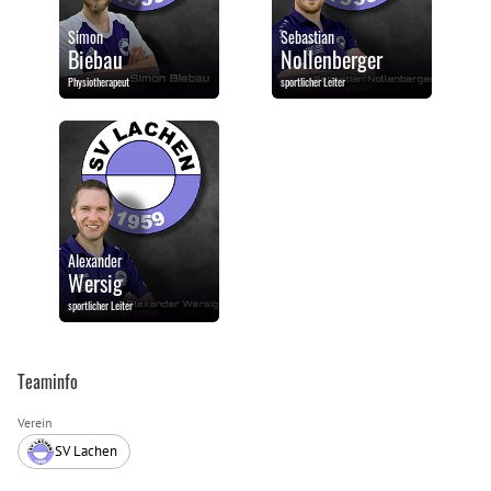
Simon
Sebastian
Biebau
Nollenberger
Physiotherapeut
sportlicher Leiter
Alexander
Wersig
sportlicher Leiter
Teaminfo
Verein
SV Lachen