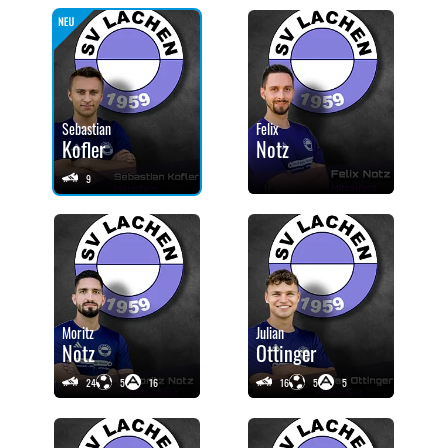
Sebastian
Felix
Kofler
Notz
9
Moritz
Julian
Notz
Ottinger
24
5
16
16
5
5