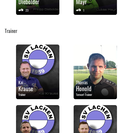
Diebolder
Mayr
23
1
Trainer
Kai
Thomas
Krause
Honold
Trainer
Torwart-Trainer