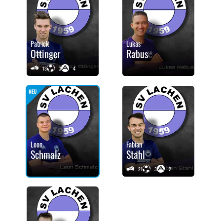
Patrick
Lukas
Ottinger
Rabus
13
3
4
Leon
Fabian
Schmalz
Stahl
21
3
2