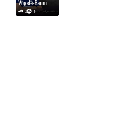
Vögele-Baum
2
1