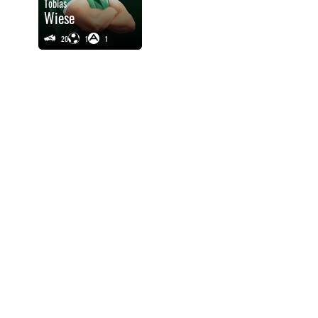
Tobias
Wiese
20
1
1