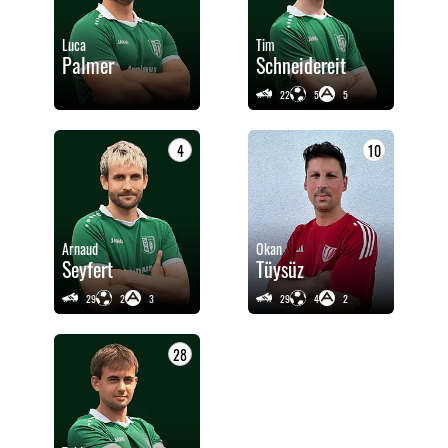
Luca
Tim
Palmer
Schneidereit
22
5
5
4
10
Arnaud
Okan
Seyfert
Tüysüz
29
2
3
29
4
2
28