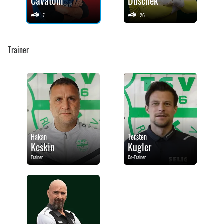
Cavatoni
Duschek
7
26
Trainer
Hakan
Torsten
Keskin
Kugler
Trainer
Co-Trainer