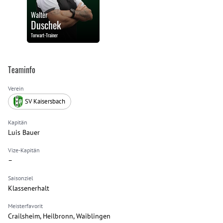
Walter
Duschek
Torwart-Trainer
Teaminfo
Verein
SV Kaisersbach
Kapitän
Luis Bauer
Vize-Kapitän
–
Saisonziel
Klassenerhalt
Meisterfavorit
Crailsheim, Heilbronn, Waiblingen