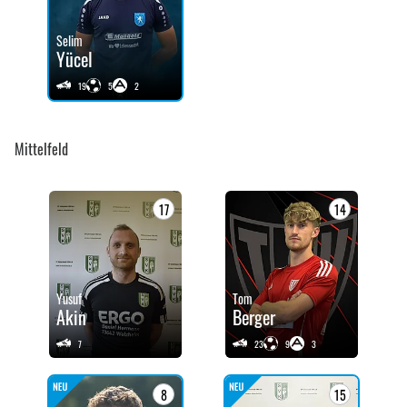
Selim
Yücel
19
5
2
Mittelfeld
17
14
Yusuf
Tom
Akin
Berger
7
23
9
3
8
15