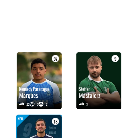
97
9
Kennedy Paranagua
Steffen
Marques
Mastalerz
22
3
2
3
18