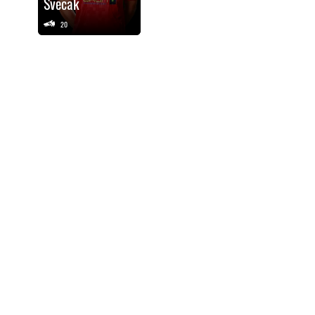
Svecak
20