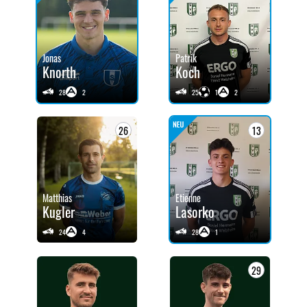
Jonas
Patrik
Knorth
Koch
28
2
25
1
2
26
13
Matthias
Etienne
Kugler
Lasorko
24
4
28
1
29