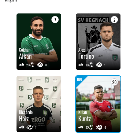
7
2
Gökhan
Alex
Alkan
Fortino
28
7
8
16
1
1
20
Riccardo
Kilian
Holz
Kuntz
4
1
27
5
6