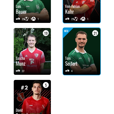
Luis
Finn-Fabian
Bauer
Kuhr
29
1
1
25
4
1
19
21
Sascha
Tom
Munz
Seifert
22
4
5
David