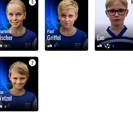
5
harlotte
Paul
ischer
Griffel
Luc
15
1
1
1
2
ax
etzel
6