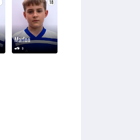
8
18
Marlon
9