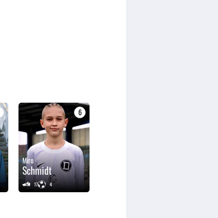
9
6
Miro
Schmidt
17
4