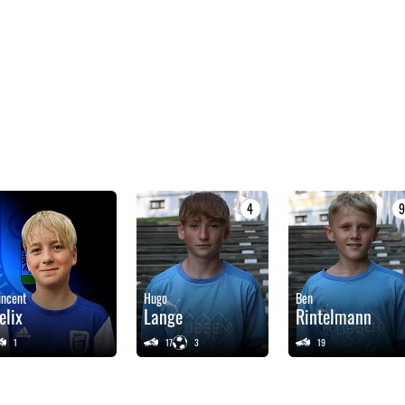
4
incent
Hugo
Ben
elix
Lange
Rintelmann
1
17
3
19