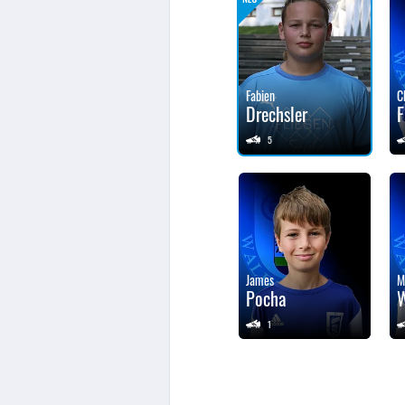
Fabien
C
Drechsler
F
5
James
M
Pocha
W
1