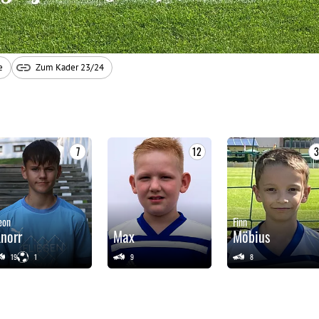
e
Zum Kader 23/24
7
12
eon
Finn
norr
Max
Möbius
19
1
9
8