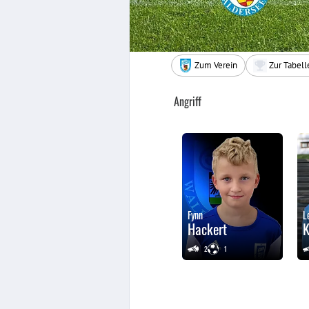
Zum Verein
Zur Tabell
Angriff
Fynn
L
Hackert
K
2
1