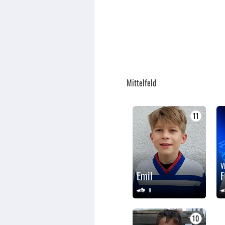
Mittelfeld
11
V
Emil
F
8
10