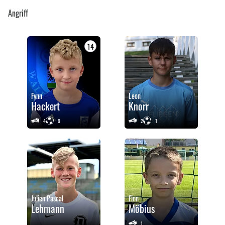
Angriff
14
Fynn
Leon
Hackert
Knorr
4
9
2
1
Julien Pascal
Finn
Lehmann
Möbius
1