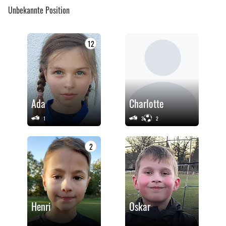
Unbekannte Position
12
Ada
Charlotte
1
3
2
2
Henri
Oskar