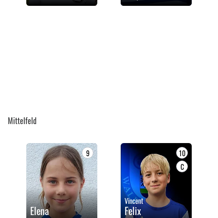
Mittelfeld
9
10
C
Vincent
Elena
Felix