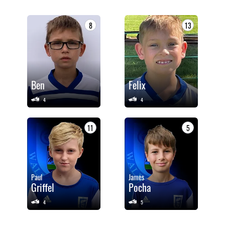
8
13
Ben
Felix
4
4
11
5
Paul
James
Griffel
Pocha
4
5