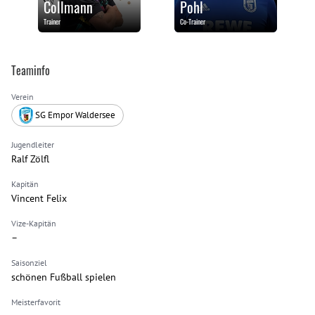
Collmann
Pohl
Trainer
Co-Trainer
Teaminfo
Verein
SG Empor Waldersee
Jugendleiter
Ralf Zölfl
Kapitän
Vincent Felix
Vize-Kapitän
–
Saisonziel
schönen Fußball spielen
Meisterfavorit