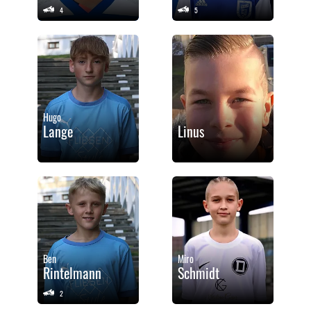
4
5
Hugo
Lange
Linus
Ben
Miro
Rintelmann
Schmidt
2