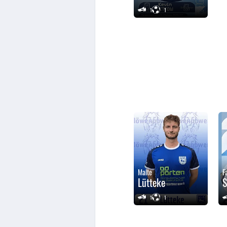
1
1
Malte
F
Lütteke
1
1