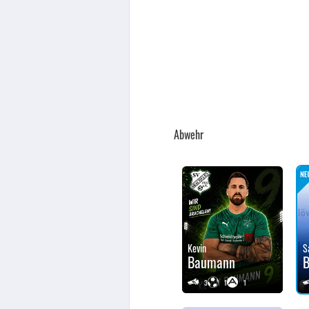
Abwehr
Kevin
S
Baumann
3
1
1