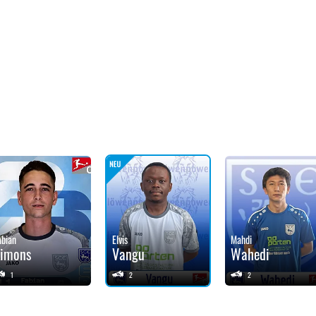
abian
Elvis
Mahdi
Simons
Vangu
Wahedi
1
2
2