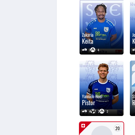
Zakaria
J
Keita
K
7
4
Yannick-Noel
S
Pistor
R
4
2
2
20