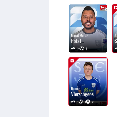
Murat Meraz
J
Polat
S
10
1
Ramon
Vierschgens
4
1
2