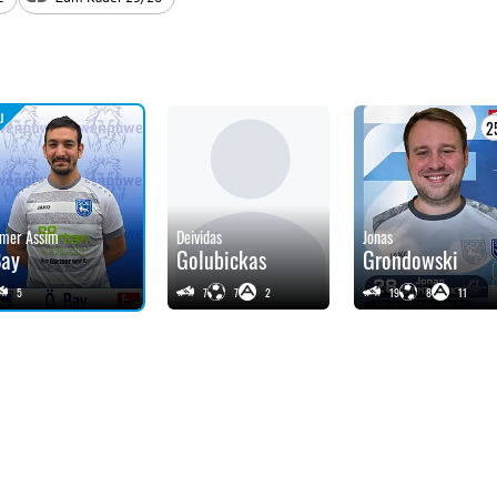
2
mer Assim
Deividas
Jonas
Bay
Golubickas
Grondowski
5
7
7
2
19
8
11