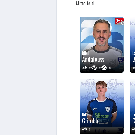
Mittelfeld
Bilal
L
Andaloussi
12
12
8
Niklas
T
Grimble
G
1