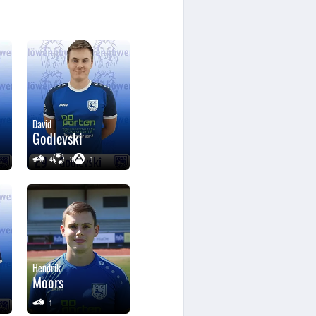
David
Godlevski
4
3
1
Hendrik
Moors
1