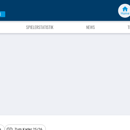
Home
N
SPIELERSTATISTIK
NEWS
T
e
Zum Kader 25/26