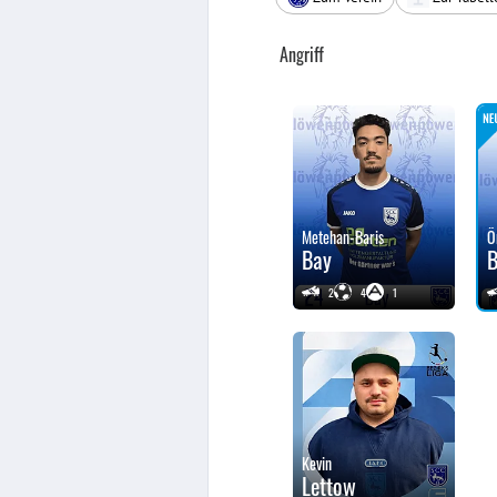
Angriff
Metehan-Baris
Ö
Bay
2
4
1
Kevin
Lettow