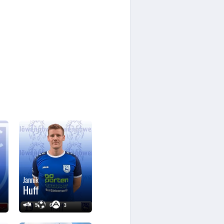
Jannik
Huff
5
6
3