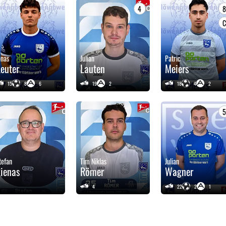
4
onas
Julian
Patric
euter
Lauten
Meiers
15
8
6
19
2
18
4
2
tefan
Tim Niklas
Julian
ienas
Römer
Wagner
4
22
2
1