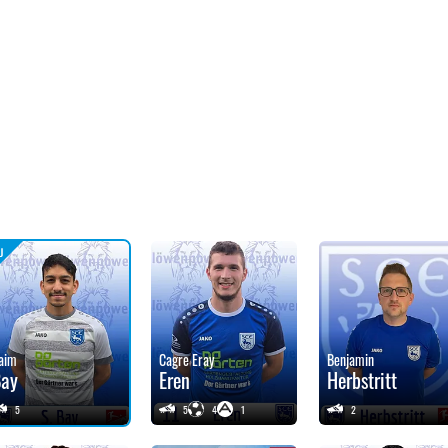
aim
Cagre Eray
Benjamin
Bay
Eren
Herbstritt
5
5
4
1
2