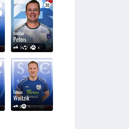
8
30
C
Bastian
Peters
21
4
4
5
Fabian
Woitzik
2
1