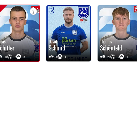
2
onas
David
Thomas
chiffer
Schmid
Schönfeld
14
3
8
4
1
20
2
1