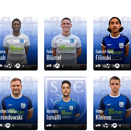
ama
Felix
Gabriel Noel
Bah
Blümel
Filinski
19
2
1
8
2
12
13
7
imon Miklas
Mostafa
Mats
rondowski
Ismalli
Kleinen
1
1
1
7
2
6