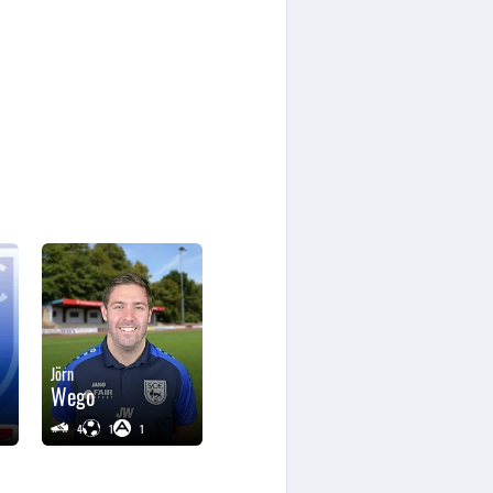
Jörn
Wego
4
1
1