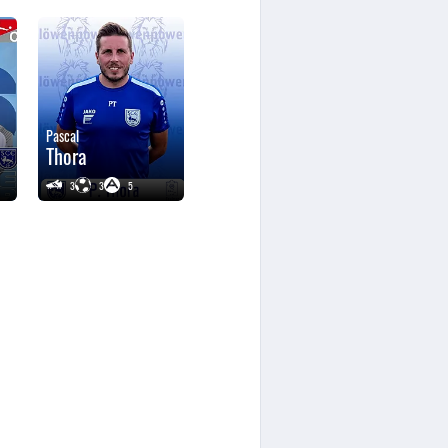
Pascal
Thora
3
3
5