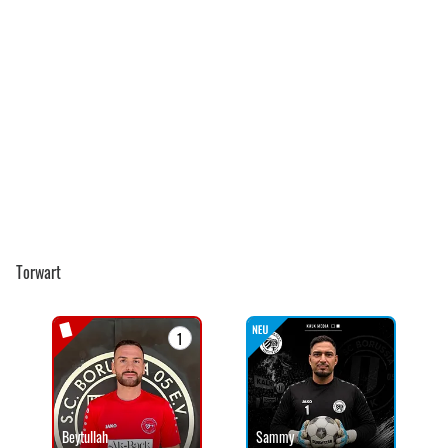
Torwart
1
Beytullah
Sammy