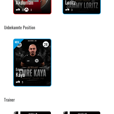
Akduman
Loritz
22
3
3
Unbekannte Position
28
Emre
Kaya
5
Trainer