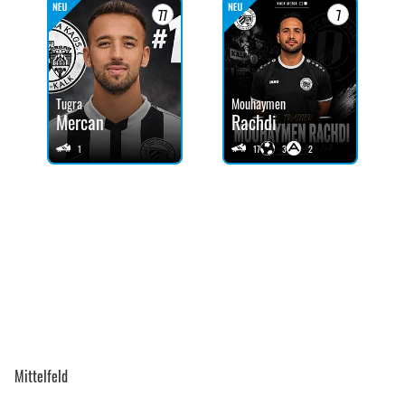
77
7
Tugra
Mouhaymen
Mercan
Rachdi
1
17
3
2
Mittelfeld