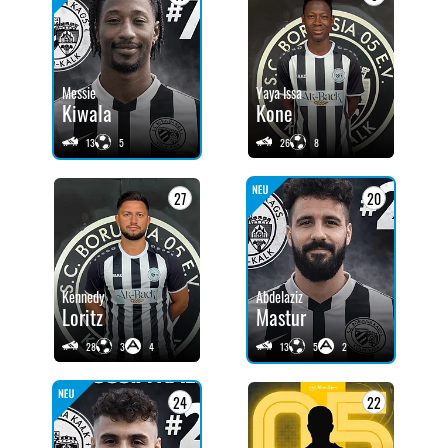
Messie
Yaya Issa
Kiwala
Kone
13
5
26
8
27
20
Kennedy
Abdelaziz
Loritz
Mastur
28
3
4
13
5
2
24
22