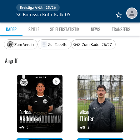
Kreisliga A Köln 25/26
SC Borussia Köln-Kalk 05
KADER
SPIELE
SPIELERSTATISTIK
NEWS
TRANSFERS
Zum Verein
Zur Tabelle
Zum Kader 26/27
Angriff
9
Burhan
Alkan
Akduman
Dinler
2
4