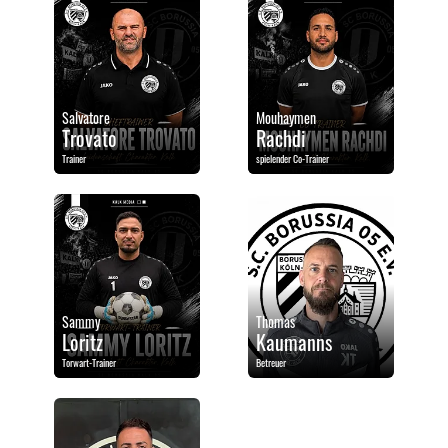
Salvatore
Mouhaymen
Trovato
Rachdi
Trainer
spielender Co-Trainer
Sammy
Thomas
Loritz
Kaumanns
Torwart-Trainer
Betreuer