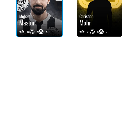
Mohamed
Christian
Mastur
Mohr
14
5
5
21
8
7