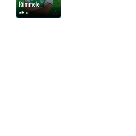
Rümmele
8