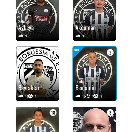
Salomon
Baris
Agbeya
Akduman
3
3
4
2
Halil
Denke
Bayraktar
Benjamin
10
1
18
1
5
18
3