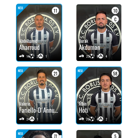
11
10
C
Abdelhamid
Burak
Aharroud
Akduman
14
2
1
25
9
4
21
58
Valerio
Albin
Fariello-D´Annucci
Hoti
24
1
26
4
2
77
5