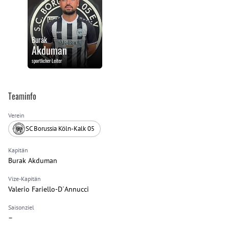
Burak
Akduman
sportlicher Leiter
Teaminfo
Verein
SC Borussia Köln-Kalk 05
Kapitän
Burak Akduman
Vize-Kapitän
Valerio Fariello-D´Annucci
Saisonziel
–