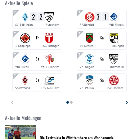
Aktuelle Spiele
2
2
3
1
SV Böblingen
Rutesheim
Pfullendorf
VfB Friedri.
Fr
Sa
II
1. Göppinge.
TSG Tübingen
SV Nehren
Balingen
Sa
Sa
VfB Friedri.
VfL Mühlheim
VfL Nagold
Rutesheim
Sa
Sa
Sportfreund.
TSV Neu-Ulm
VfL Pfullin.
TSV Oberens.
Aktuelle Meldungen
Die Testspiele in Württemberg am Wochenende