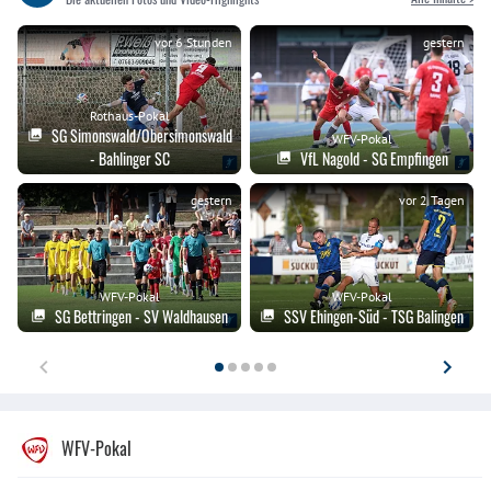
vor 6 Stunden
gestern
Rothaus-Pokal
SG Simonswald/Obersimonswald
WFV-Pokal
- Bahlinger SC
VfL Nagold - SG Empfingen
gestern
vor 2 Tagen
WFV-Pokal
WFV-Pokal
SG Bettringen - SV Waldhausen
SSV Ehingen-Süd - TSG Balingen
WFV-Pokal