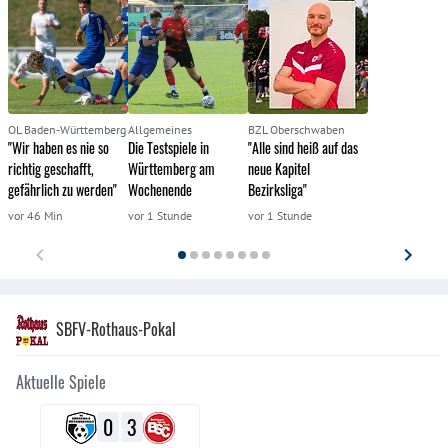
OL Baden-Württemberg
Allgemeines
BZL Oberschwaben
"Wir haben es nie so
Die Testspiele in
"Alle sind heiß auf das
richtig geschafft,
Württemberg am
neue Kapitel
gefährlich zu werden"
Wochenende
Bezirksliga"
vor 46 Min
vor 1 Stunde
vor 1 Stunde
SBFV-Rothaus-Pokal
Aktuelle Spiele
0
3