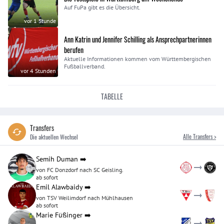
Auf FuPa gibt es die Übersicht.
vor 1 Stunde
Ann Katrin und Jennifer Schilling als Ansprechpartnerinnen
berufen
Aktuelle Informationen kommen vom Württembergischen
Fußballverband.
vor 4 Stunden
TABELLE
Transfers
Alle Transfers >
Die aktuellen Wechsel
Semih Duman
➡️
von FC Donzdorf nach SC Geisling.
ab sofort
Emil Alawbaidy
➡️
von TSV Weilimdorf nach Mühlhausen
ab sofort
Marie Füßinger
➡️