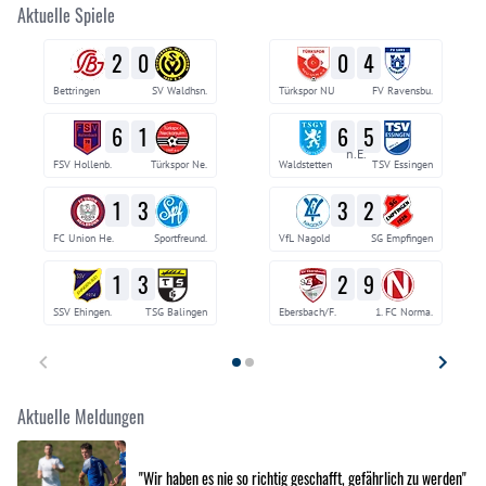
Aktuelle Spiele
2
0
0
4
Bettringen
SV Waldhsn.
Türkspor NU
FV Ravensbu.
6
1
6
5
n.E.
FSV Hollenb.
Türkspor Ne.
Waldstetten
TSV Essingen
1
3
3
2
FC Union He.
Sportfreund.
VfL Nagold
SG Empfingen
1
3
2
9
SSV Ehingen.
TSG Balingen
Ebersbach/F.
1. FC Norma.
Aktuelle Meldungen
"Wir haben es nie so richtig geschafft, gefährlich zu werden"