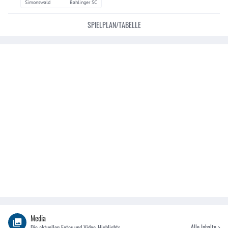
Simonswald
Bahlinger SC
SPIELPLAN/TABELLE
Media
Alle Inhalte >
Die aktuellen Fotos und Video-Highlights