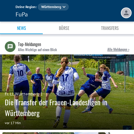
Deine Region:
Württemberg
FuPa
NEWS
BÖRSE
TRANSFERS
Top-Meldungen
Alle Meldungen >
Alles Wichtige auf einen Blick
Fr. LL Württemberg 1
Die Transfer der Frauen-Landesligen in
Württemberg
vor 17 Min