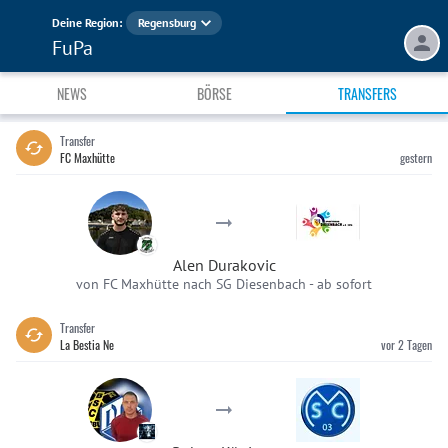
Deine Region:
Regensburg
FuPa
NEWS
BÖRSE
TRANSFERS
Transfer
FC Maxhütte
gestern
Alen Durakovic
von FC Maxhütte nach SG Diesenbach
-
ab sofort
Transfer
La Bestia Ne
vor 2 Tagen