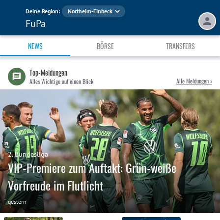
Deine Region:
Northeim-Einbeck
FuPa
NEWS
BÖRSE
TRANSFERS
Top-Meldungen
Alle Meldungen >
Alles Wichtige auf einen Blick
2. Bundesliga
VIP-Premiere zum Auftakt: Grün-weiße
Vorfreude im Flutlicht
gestern