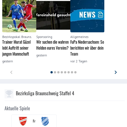
Bezirkspokal Brauns.
Sponsoring
Allgemeines
Trainer Murat Güzel
Wir suchen die wahren
FuPa Niedersachsen: So
lobt Auftritt seiner
Helden eures Vereins?
berichten wir über dein
jungen Mannschaft
Team
gestern
gestern
vor 2 Tagen
Bezirksliga Braunschweig Staffel 4
Aktuelle Spiele
Fr