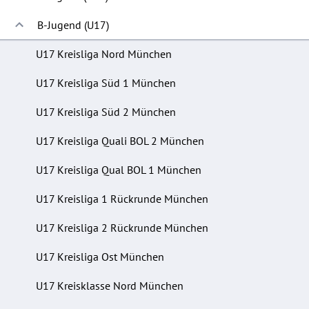
B-Jugend (U17)
U17 Kreisliga Nord München
U17 Kreisliga Süd 1 München
U17 Kreisliga Süd 2 München
U17 Kreisliga Quali BOL 2 München
U17 Kreisliga Qual BOL 1 München
U17 Kreisliga 1 Rückrunde München
U17 Kreisliga 2 Rückrunde München
U17 Kreisliga Ost München
U17 Kreisklasse Nord München