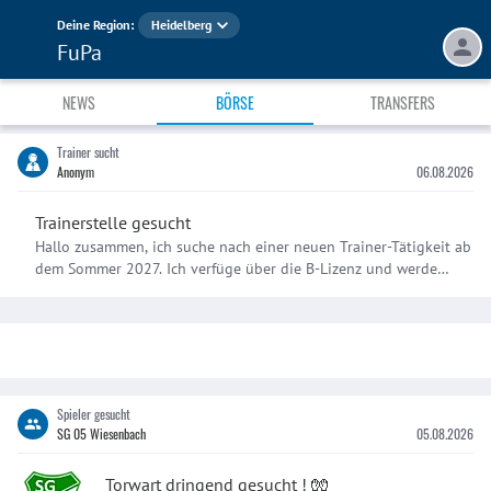
Deine Region:
Heidelberg
FuPa
NEWS
BÖRSE
TRANSFERS
Trainer sucht
Anonym
06.08.2026
Trainerstelle gesucht
Hallo zusammen, ich suche nach einer neuen Trainer-Tätigkeit ab
dem Sommer 2027. Ich verfüge über die B-Lizenz und werde
zeitnah die A-Lizenz beginnen. Zudem studiere ich
Sportwissenschaft, wodurch ich zusätzliche Kenntnisse im
Bereich des Sports mitbringe. Bezüglich der neuen Stelle bin ich
offen. Erfahrungen im leistungsorientierten Jugendbereich, sowie
im Aktivenbereich sind vorhanden. Bevorzugt Raum Baden-
Baden (Umkreis 40km).
Spieler gesucht
SG 05 Wiesenbach
05.08.2026
Torwart dringend gesucht ! 🧤