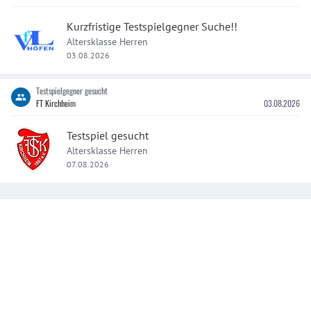
Teamgeist und den nächsten Schritt? Dann bist du bei
uns genau richtig! Wenn du Einsatz, Leidenschaft und
Kurzfristige Testspielgegner Suche!!
den Willen mitbringst, gemeinsam etwas zu erreichen,
Altersklasse Herren
dann melde dich bei uns. Wir freuen uns auf dich!
03.08.2026
🔴⚪
Testspielgegner gesucht
FT Kirchheim
03.08.2026
Testspiel gesucht
Altersklasse Herren
07.08.2026