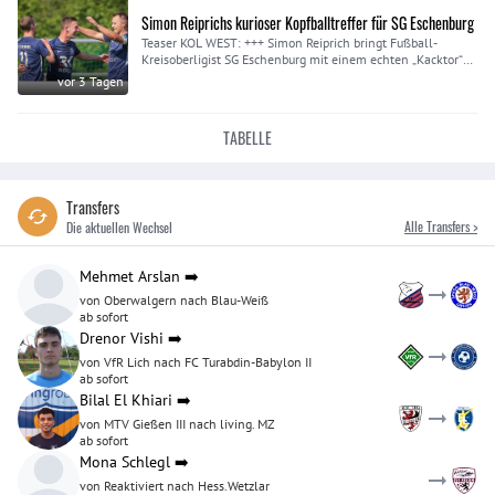
Simon Reiprichs kurioser Kopfballtreffer für SG Eschenburg
Teaser KOL WEST: +++ Simon Reiprich bringt Fußball-
Kreisoberligist SG Eschenburg mit einem echten „Kacktor“
beim SC Münchholzhausen/Dutenhofen auf Siegkurs. Das
vor 3 Tagen
„eindrucksvolle“ Video dazu gibt’s hier +++
TABELLE
Transfers
Alle Transfers >
Die aktuellen Wechsel
Mehmet Arslan
➡️
von Oberwalgern nach Blau-Weiß
ab sofort
Drenor Vishi
➡️
von VfR Lich nach FC Turabdin-Babylon II
ab sofort
Bilal El Khiari
➡️
von MTV Gießen III nach living. MZ
ab sofort
Mona Schlegl
➡️
von Reaktiviert nach Hess.Wetzlar