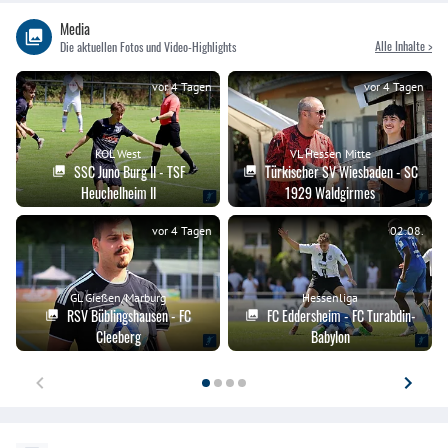
Media
Alle Inhalte >
Die aktuellen Fotos und Video-Highlights
vor 4 Tagen
vor 4 Tagen
KOL West
VL Hessen Mitte
SSC Juno Burg II - TSF
Türkischer SV Wiesbaden - SC
Heuchelheim II
1929 Waldgirmes
vor 4 Tagen
02.08.
GL Gießen/Marburg
Hessenliga
RSV Büblingshausen - FC
FC Eddersheim - FC Turabdin-
Cleeberg
Babylon