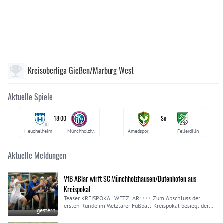
Kreisoberliga Gießen/Marburg West
Aktuelle Spiele
18:00
So
II
Heuchelheim
Münchholzh/.
Amedspor
Fellerdilln
Aktuelle Meldungen
VfB Aßlar wirft SC Münchholzhausen/Dutenhofen aus
Kreispokal
Teaser KREISPOKAL WETZLAR: +++ Zum Abschluss der
ersten Runde im Wetzlarer Fußball-Kreispokal besiegt der
gestern
VfB Aßlar den SC Münchholzhausen/Dutenhofen deutlich.
So ist der klare Gastgeber-Sieg zustande gekommen +++