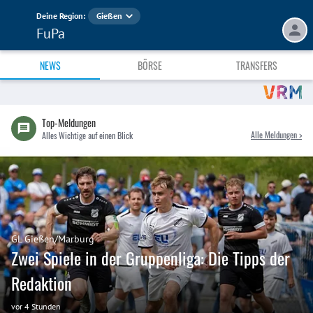
Deine Region:
Gießen
FuPa
NEWS
BÖRSE
TRANSFERS
Top-Meldungen
Alle Meldungen >
Alles Wichtige auf einen Blick
GL Gießen/Marburg
Zwei Spiele in der Gruppenliga: Die Tipps der
Redaktion
vor 4 Stunden