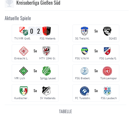
Kreisoberliga Gießen Süd
Aktuelle Spiele
0
2
So
TV/VfR Groß.
FSG Wettenb.
SG Treis/Al.
SGAES
So
So
Eintracht L.
MTV 1846 Gi.
FSG V/N/H
FSG Lumda/G.
So
So
VfR Lich
SpVgg Leusel
FSG Biebert.
Türkiyemspor
So
So
II
Kurdischer .
SV Hattendo.
FC Turabdin.
FSG Laubach
TABELLE