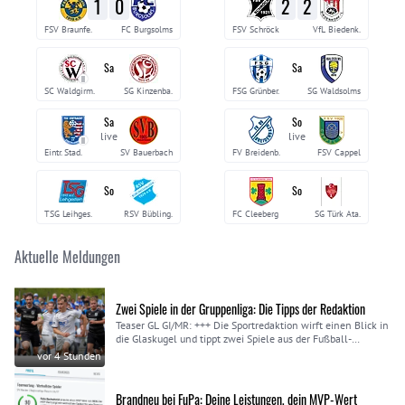
1
0
2
2
FSV Braunfe.
FC Burgsolms
FSV Schröck
VfL Biedenk.
Sa
Sa
II
SC Waldgirm.
SG Kinzenba.
FSG Grünber.
SG Waldsolms
Sa
So
live
live
II
Eintr. Stad.
SV Bauerbach
FV Breidenb.
FSV Cappel
So
So
TSG Leihges.
RSV Bübling.
FC Cleeberg
SG Türk Ata.
Aktuelle Meldungen
Zwei Spiele in der Gruppenliga: Die Tipps der Redaktion
Teaser GL GI/MR: +++ Die Sportredaktion wirft einen Blick in
die Glaskugel und tippt zwei Spiele aus der Fußball-
Gruppenliga Gießen/Marburg. Die Vorhersagen könnten
vor 4 Stunden
dabei unterschiedlicher nicht sein +++
Brandneu bei FuPa: Deine Leistungen, dein MVP-Wert