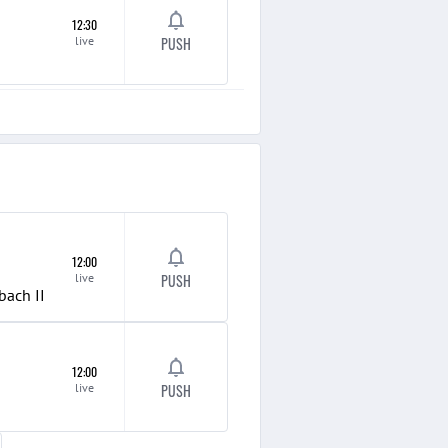
12:30
live
PUSH
12:00
live
PUSH
bach
II
12:00
live
PUSH