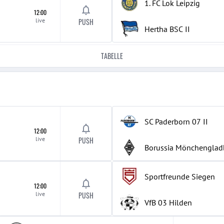
1. FC Lok Leipzig
12:00
live
PUSH
Hertha BSC
II
TABELLE
SC Paderborn 07
II
12:00
live
PUSH
Borussia Mönchenglad
Sportfreunde Siegen
12:00
live
PUSH
VfB 03 Hilden