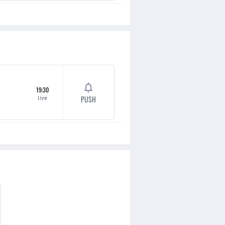
19:30
live
PUSH