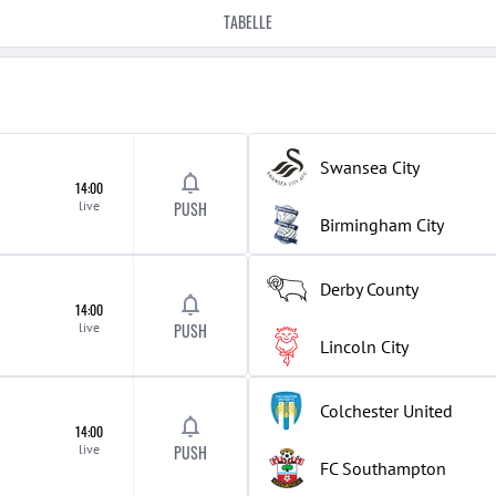
TABELLE
Swansea City
14:00
live
PUSH
Birmingham City
Derby County
14:00
live
PUSH
Lincoln City
Colchester United
14:00
live
PUSH
FC Southampton