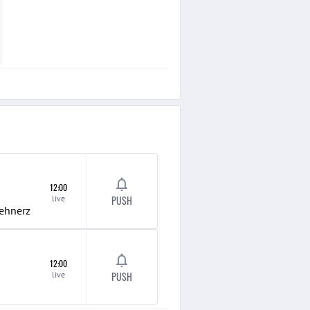
12:00
live
PUSH
Lehnerz
12:00
live
PUSH