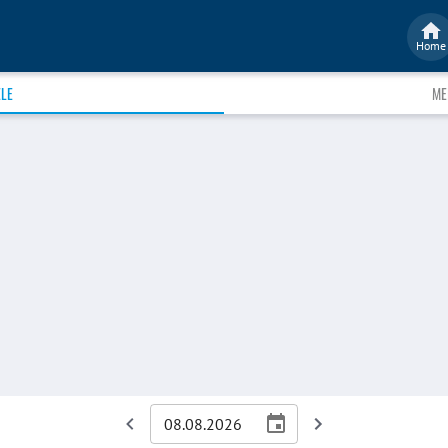
Home
ELE
ME