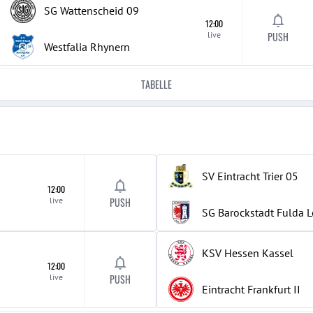
SG Wattenscheid 09
12:00
live
PUSH
Westfalia Rhynern
TABELLE
SV Eintracht Trier 05
12:00
live
PUSH
SG Barockstadt Fulda 
KSV Hessen Kassel
12:00
live
PUSH
Eintracht Frankfurt
II