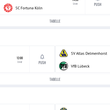
live
PUSH
SC Fortuna Köln
TABELLE
8
SV Atlas Delmenhorst
12:00
live
PUSH
VfB Lübeck
TABELLE