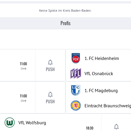
Keine Spiele im Kreis
Baden-Baden
.
Profis
1. FC Heidenheim
11:00
live
PUSH
VfL Osnabrück
1. FC Magdeburg
11:00
live
PUSH
Eintracht Braunschwei
VfL Wolfsburg
18:30