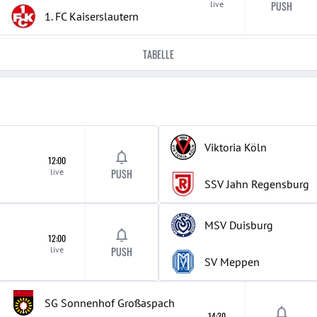
live
PUSH
1. FC Kaiserslautern
TABELLE
Viktoria Köln
12:00
live
PUSH
SSV Jahn Regensburg
MSV Duisburg
12:00
live
PUSH
SV Meppen
SG Sonnenhof Großaspach
14:30