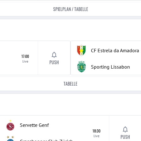
SPIELPLAN / TABELLE
CF Estrela da Amadora
17:00
live
PUSH
Sporting Lissabon
TABELLE
Servette Genf
18:30
live
PUSH