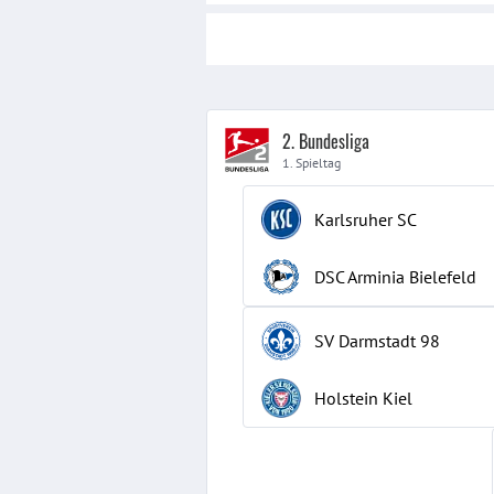
2. Bundesliga
1. Spieltag
Karlsruher SC
DSC Arminia Bielefeld
SV Darmstadt 98
Holstein Kiel