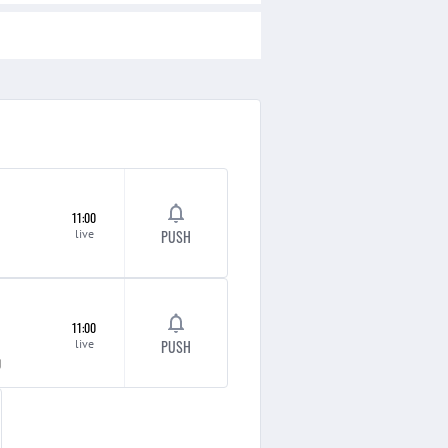
11:00
live
PUSH
11:00
live
PUSH
g