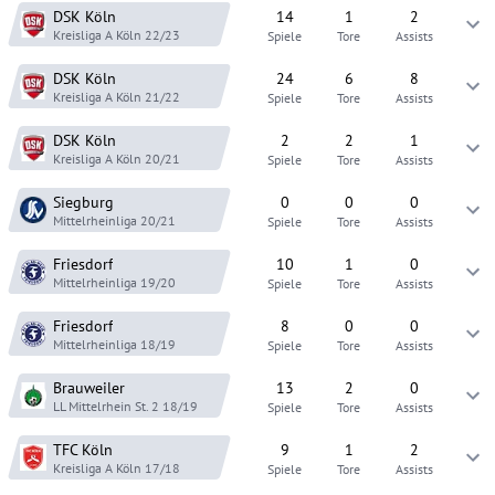
DSK Köln
14
1
2
Kreisliga A Köln
22/23
Spiele
Tore
Assists
DSK Köln
24
6
8
Kreisliga A Köln
21/22
Spiele
Tore
Assists
DSK Köln
2
2
1
Kreisliga A Köln
20/21
Spiele
Tore
Assists
Siegburg
0
0
0
Mittelrheinliga
20/21
Spiele
Tore
Assists
Friesdorf
10
1
0
Mittelrheinliga
19/20
Spiele
Tore
Assists
Friesdorf
8
0
0
Mittelrheinliga
18/19
Spiele
Tore
Assists
Brauweiler
13
2
0
LL Mittelrhein St. 2
18/19
Spiele
Tore
Assists
TFC Köln
9
1
2
Kreisliga A Köln
17/18
Spiele
Tore
Assists