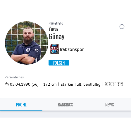
Mittelfeld
Yavuz
Günay
Trabzonspor
FOLGEN
Persönliches
|
|
|
🎂 05.04.1990 (36)
172 cm
starker Fuß: beidfüßig
🇩🇪 🇹🇷
PROFIL
RANKINGS
NEWS