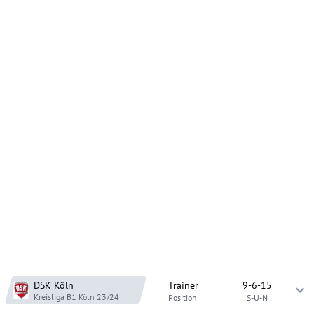
DSK Köln
Trainer
9-6-15
Kreisliga B1 Köln
23/24
Position
S-U-N