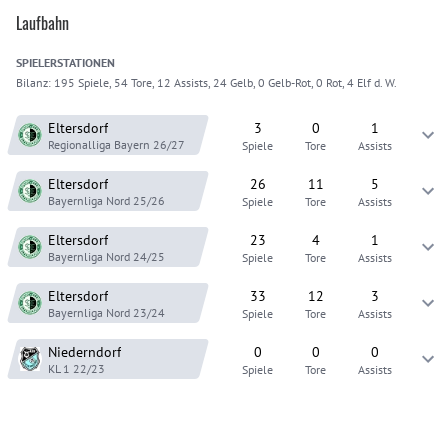
Laufbahn
SPIELER
STATIONEN
Bilanz:
195 Spiele, 54 Tore, 12 Assists, 24 Gelb, 0 Gelb-Rot, 0 Rot, 4 Elf d. W.
Eltersdorf
3
0
1
Regionalliga Bayern
26/27
Spiele
Tore
Assists
Eltersdorf
26
11
5
Bayernliga Nord
25/26
Spiele
Tore
Assists
Eltersdorf
23
4
1
Bayernliga Nord
24/25
Spiele
Tore
Assists
Eltersdorf
33
12
3
Bayernliga Nord
23/24
Spiele
Tore
Assists
Niederndorf
0
0
0
KL 1
22/23
Spiele
Tore
Assists