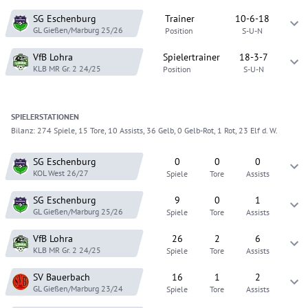
SG Eschenburg
Trainer
10-6-18
GL Gießen/Marburg
25/26
Position
S-U-N
VfB Lohra
Spielertrainer
18-3-7
KLB MR Gr. 2
24/25
Position
S-U-N
SPIELER
STATIONEN
Bilanz:
274 Spiele, 15 Tore, 10 Assists, 36 Gelb, 0 Gelb-Rot, 1 Rot, 23 Elf d. W.
SG Eschenburg
0
0
0
KOL West
26/27
Spiele
Tore
Assists
SG Eschenburg
9
0
1
GL Gießen/Marburg
25/26
Spiele
Tore
Assists
VfB Lohra
26
2
6
KLB MR Gr. 2
24/25
Spiele
Tore
Assists
SV Bauerbach
16
1
2
GL Gießen/Marburg
23/24
Spiele
Tore
Assists