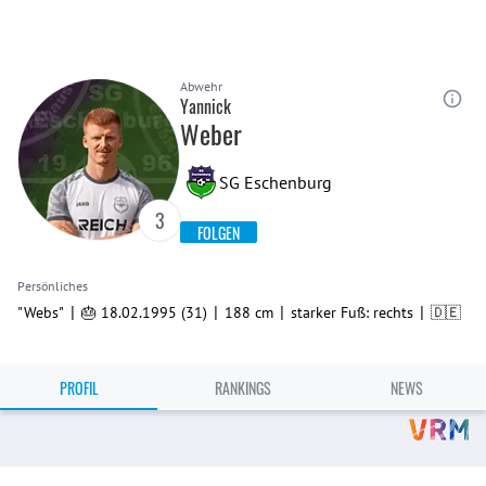
Abwehr
Yannick
Weber
SG Eschenburg
3
FOLGEN
Persönliches
|
|
|
|
"Webs"
🎂 18.02.1995 (31)
188 cm
starker Fuß: rechts
🇩🇪
PROFIL
RANKINGS
NEWS