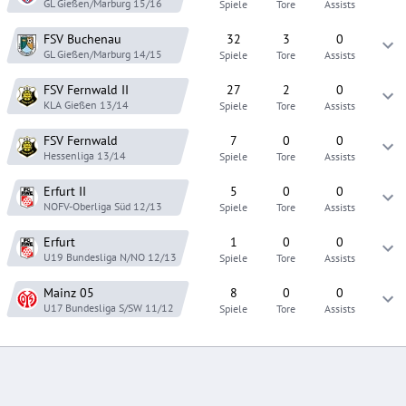
GL Gießen/Marburg
15/16
Spiele
Tore
Assists
FSV Buchenau
32
3
0
GL Gießen/Marburg
14/15
Spiele
Tore
Assists
FSV Fernwald
II
27
2
0
KLA Gießen
13/14
Spiele
Tore
Assists
FSV Fernwald
7
0
0
Hessenliga
13/14
Spiele
Tore
Assists
Erfurt
II
5
0
0
NOFV-Oberliga Süd
12/13
Spiele
Tore
Assists
Erfurt
1
0
0
U19 Bundesliga N/NO
12/13
Spiele
Tore
Assists
Mainz 05
8
0
0
U17 Bundesliga S/SW
11/12
Spiele
Tore
Assists