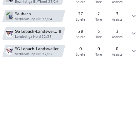
Bezirksliga Ill/Theel
23/24
Spiele
Tore
Assists
Saubach
27
2
3
Verbandsliga NO
23/24
Spiele
Tore
Assists
SG Lebach-Landsweiler
II
28
3
3
Landesliga Nord
22/23
Spiele
Tore
Assists
SG Lebach-Landsweiler
0
0
0
Verbandsliga NO
22/23
Spiele
Tore
Assists