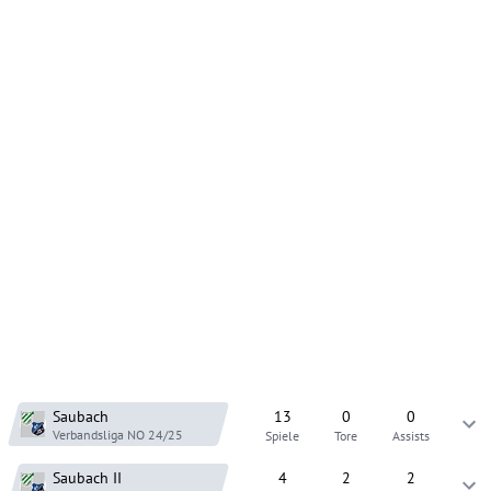
Saubach
13
0
0
Verbandsliga NO
24/25
Spiele
Tore
Assists
Saubach
II
4
2
2