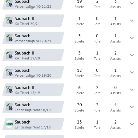
Saubach
19
2
3
Verbandsliga NO
21/22
Spiele
Tore
Assists
Saubach
II
1
0
1
KA Theel
20/21
Spiele
Tore
Assists
Saubach
3
0
1
Verbandsliga NO
20/21
Spiele
Tore
Assists
Saubach
II
3
1
2
KA Theel
19/20
Spiele
Tore
Assists
Saubach
12
0
1
Verbandsliga NO
19/20
Spiele
Tore
Assists
Saubach
II
6
2
0
KA Theel
18/19
Spiele
Tore
Assists
Saubach
20
2
4
Landesliga Nord
18/19
Spiele
Tore
Assists
Saubach
23
1
2
Landesliga Nord
17/18
Spiele
Tore
Assists