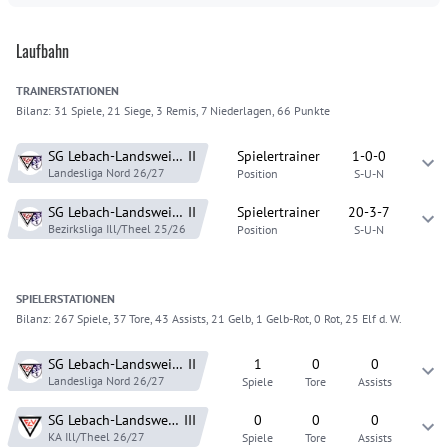
Laufbahn
TRAINER
STATIONEN
Bilanz:
31 Spiele, 21 Siege, 3 Remis, 7 Niederlagen, 66 Punkte
SG Lebach-Landsweiler
II
Spielertrainer
1-0-0
Landesliga Nord
26/27
Position
S-U-N
SG Lebach-Landsweiler
II
Spielertrainer
20-3-7
Bezirksliga Ill/Theel
25/26
Position
S-U-N
SPIELER
STATIONEN
Bilanz:
267 Spiele, 37 Tore, 43 Assists, 21 Gelb, 1 Gelb-Rot, 0 Rot, 25 Elf d. W.
SG Lebach-Landsweiler
II
1
0
0
Landesliga Nord
26/27
Spiele
Tore
Assists
SG Lebach-Landsweiler
III
0
0
0
KA Ill/Theel
26/27
Spiele
Tore
Assists