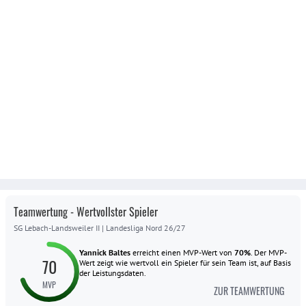
Teamwertung - Wertvollster Spieler
SG Lebach-Landsweiler II
|
Landesliga Nord 26/27
Yannick Baltes
erreicht einen MVP-Wert von
70
%
.
Der MVP-
70
Wert zeigt wie wertvoll ein Spieler für sein Team ist, auf Basis
der Leistungsdaten.
MVP
ZUR TEAMWERTUNG