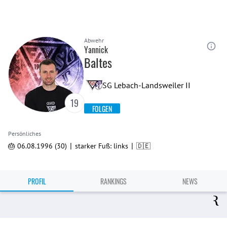
Abwehr
Yannick
Baltes
SG Lebach-Landsweiler II
19
FOLGEN
Persönliches
|
|
🎂 06.08.1996 (30)
starker Fuß: links
🇩🇪
PROFIL
RANKINGS
NEWS