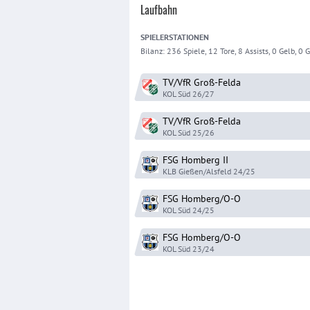
Laufbahn
SPIELER
STATIONEN
Bilanz:
236 Spiele, 12 Tore, 8 Assists, 0 Gelb, 0 Ge
TV/VfR Groß-Felda
KOL Süd
26/27
TV/VfR Groß-Felda
KOL Süd
25/26
FSG Homberg
II
KLB Gießen/Alsfeld
24/25
FSG Homberg/O-O
KOL Süd
24/25
FSG Homberg/O-O
KOL Süd
23/24