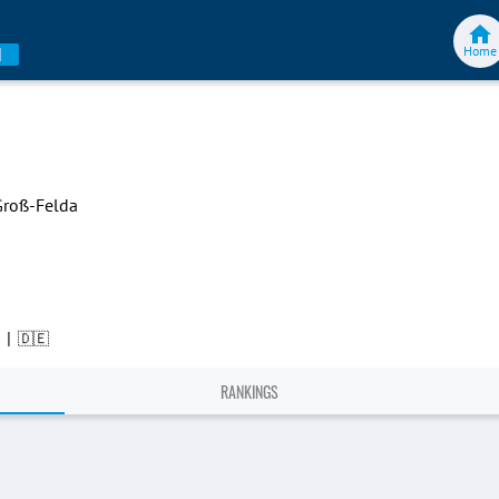
Home
N
Groß-Felda
|
🇩🇪
RANKINGS