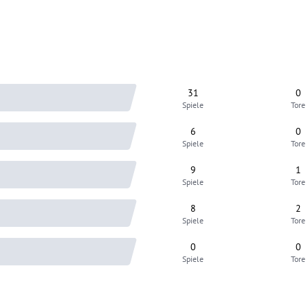
31
0
Spiele
Tore
6
0
Spiele
Tore
9
1
Spiele
Tore
8
2
Spiele
Tore
0
0
Spiele
Tore