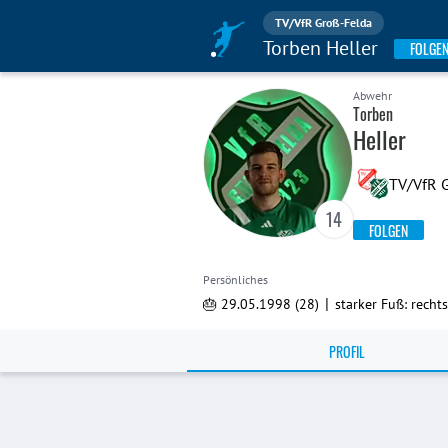
TV/VfR Groß-Felda
Torben Heller
FOLGE
Abwehr
Torben
Heller
TV/VfR 
14
FOLGEN
Persönliches
|
🎂 29.05.1998 (28)
starker Fuß: rechts
PROFIL