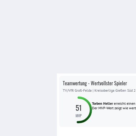
Teamwertung - Wertvollster Spieler
TV/VfR Groß-Felda
|
Kreisoberliga Gießen Süd 
Torben Heller
erreicht eine
51
Der MVP-Wert zeigt wie wertvo
MVP