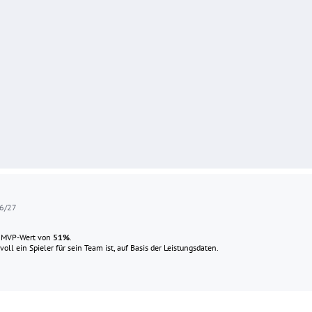
26/27
n MVP-Wert von
51
%
.
ll ein Spieler für sein Team ist, auf Basis der Leistungsdaten.