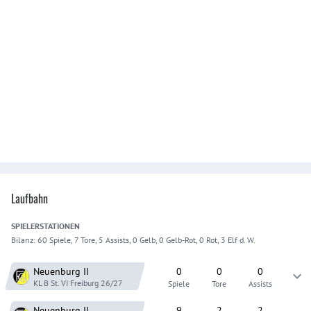
Laufbahn
SPIELER
STATIONEN
Bilanz:
60 Spiele, 7 Tore, 5 Assists, 0 Gelb, 0 Gelb-Rot, 0 Rot, 3 Elf d. W.
Neuenburg
II
0
0
0
KL B St. VI Freiburg
26/27
Spiele
Tore
Assists
Neuenburg
II
9
2
2