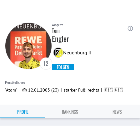
Angriff
Tom
Engler
Neuenburg II
12
FOLGEN
Persönliches
|
|
|
"Atom"
🎂 12.01.2003 (23)
starker Fuß: rechts
🇩🇪 🇰🇿
PROFIL
RANKINGS
NEWS