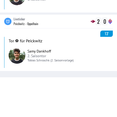
Liveticker
2
0
Peickwitz - Oppelhain
13'
Tor ⚽️ für Peickwitz
Samy Dankhoff
2. Saisontor
Tobias
Schroschk
(2. Saisonvorlage)