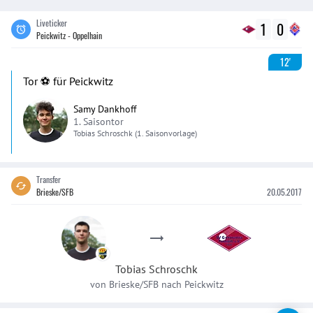
Liveticker
1
0
Peickwitz - Oppelhain
12'
Tor ⚽️ für Peickwitz
Samy Dankhoff
1. Saisontor
Tobias
Schroschk
(1. Saisonvorlage)
Transfer
Brieske/SFB
20.05.2017
Tobias
Schroschk
von
Brieske/SFB
nach
Peickwitz