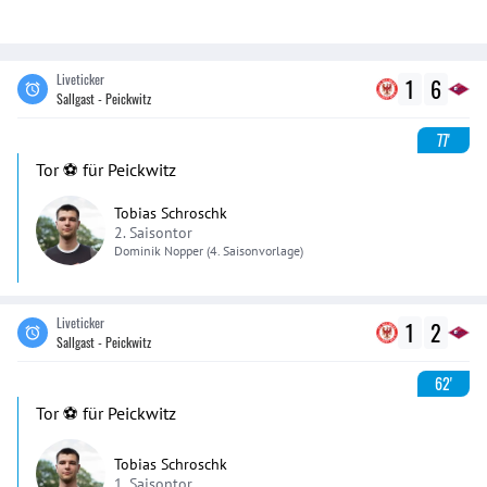
Liveticker
1
6
Sallgast - Peickwitz
77'
Tor ⚽️ für Peickwitz
Tobias Schroschk
2. Saisontor
Dominik
Nopper
(4. Saisonvorlage)
Liveticker
1
2
Sallgast - Peickwitz
62'
Tor ⚽️ für Peickwitz
Tobias Schroschk
1. Saisontor