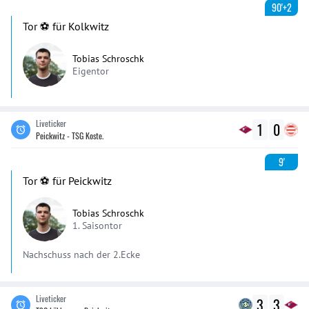
90'+2
Tor ⚽️ für Kolkwitz
Tobias Schroschk
Eigentor
Liveticker
1
0
Peickwitz - TSG Koste.
9'
Tor ⚽️ für Peickwitz
Tobias Schroschk
1. Saisontor
Nachschuss nach der 2.Ecke
Liveticker
3
3