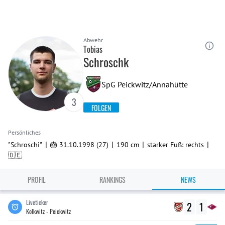
Abwehr
Tobias
Schroschk
SpG Peickwitz/Annahütte
3
FOLGEN
Persönliches
|
|
|
|
"Schroschi"
🎂 31.10.1998 (27)
190 cm
starker Fuß: rechts
🇩🇪
PROFIL
RANKINGS
NEWS
Liveticker
2
1
Kolkwitz - Peickwitz