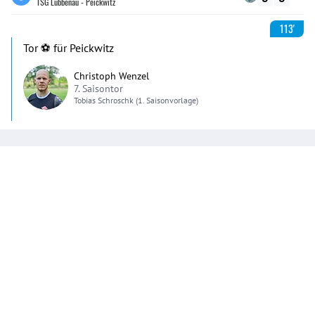
TSG Lübbenau - Peickwitz
113'
Tor ⚽️ für Peickwitz
Christoph Wenzel
7. Saisontor
Tobias
Schroschk
(1. Saisonvorlage)