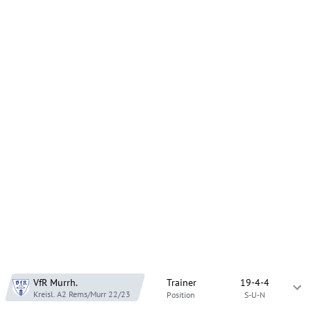
VfR Murrh.
Trainer
19-4-4
Kreisl. A2 Rems/Murr
22/23
Position
S-U-N