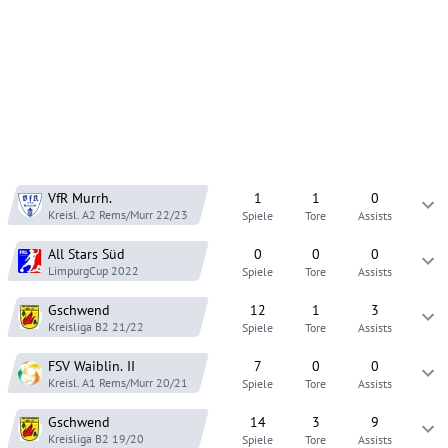
VfR Murrh.
1
1
0
Kreisl. A2 Rems/Murr
22/23
Spiele
Tore
Assists
All Stars Süd
0
0
0
LimpurgCup
2022
Spiele
Tore
Assists
Gschwend
12
1
3
Kreisliga B2
21/22
Spiele
Tore
Assists
FSV Waiblin.
II
7
0
0
Kreisl. A1 Rems/Murr
20/21
Spiele
Tore
Assists
Gschwend
14
3
9
Kreisliga B2
19/20
Spiele
Tore
Assists