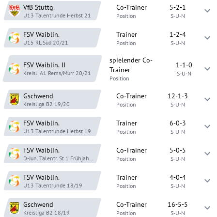
VfB Stuttg.
Co-Trainer
5-2-1
U13 Talentrunde
Herbst 21
Position
S-U-N
FSV Waiblin.
Trainer
1-2-4
U15 RL Süd
20/21
Position
S-U-N
spielender Co-
FSV Waiblin.
II
1-1-0
Trainer
Kreisl. A1 Rems/Murr
20/21
S-U-N
Position
Gschwend
Co-Trainer
12-1-3
Kreisliga B2
19/20
Position
S-U-N
FSV Waiblin.
Trainer
6-0-3
U13 Talentrunde
Herbst 19
Position
S-U-N
FSV Waiblin.
Co-Trainer
5-0-5
D-Jun. Talentr. St 1
Frühjahr 19
Position
S-U-N
FSV Waiblin.
Trainer
4-0-4
U13 Talentrunde
18/19
Position
S-U-N
Gschwend
Co-Trainer
16-5-5
Kreisliga B2
18/19
Position
S-U-N