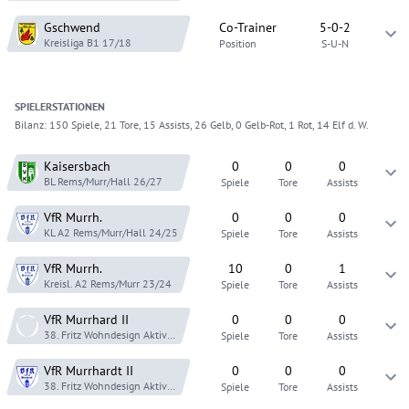
Gschwend
Co-Trainer
5-0-2
Kreisliga B1
17/18
Position
S-U-N
SPIELER
STATIONEN
Bilanz:
150 Spiele, 21 Tore, 15 Assists, 26 Gelb, 0 Gelb-Rot, 1 Rot, 14 Elf d. W.
Kaisersbach
0
0
0
BL Rems/Murr/Hall
26/27
Spiele
Tore
Assists
VfR Murrh.
0
0
0
KL A2 Rems/Murr/Hall
24/25
Spiele
Tore
Assists
VfR Murrh.
10
0
1
Kreisl. A2 Rems/Murr
23/24
Spiele
Tore
Assists
VfR Murrhard II
0
0
0
38. Fritz Wohndesign Aktive Hallenturnier SVU
23/24
Spiele
Tore
Assists
VfR Murrhardt II
0
0
0
38. Fritz Wohndesign Aktive Hallenturnier SVU
23/24
Spiele
Tore
Assists