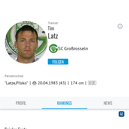
Trainer
Tim
Latz
SC Großrosseln
FOLGEN
Persönliches
|
|
|
"Latze,Pilsko"
🎂 20.04.1983 (43)
174 cm
🇩🇪
PROFIL
RANKINGS
NEWS