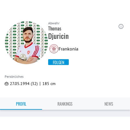
Abwehr
Thomas
Djuricin
Frankonia
FOLGEN
Persönliches
|
🎂 27.05.1994 (32)
185 cm
PROFIL
RANKINGS
NEWS