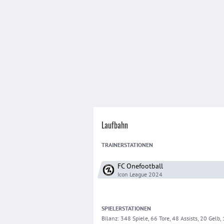
Laufbahn
TRAINER
STATIONEN
FC Onefootball
Icon League
2024
SPIELER
STATIONEN
Bilanz:
348 Spiele, 66 Tore, 48 Assists, 20 Gelb, 1