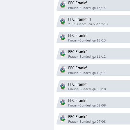
FFC Frankf.
Frauen-Bundesliga
13/14
FFC Frankf.
II
2. Fr.-Bundesliga Süd
12/13
FFC Frankf.
Frauen-Bundesliga
12/13
FFC Frankf.
Frauen-Bundesliga
11/12
FFC Frankf.
Frauen-Bundesliga
10/11
FFC Frankf.
Frauen-Bundesliga
09/10
FFC Frankf.
Frauen-Bundesliga
08/09
FFC Frankf.
Frauen-Bundesliga
07/08