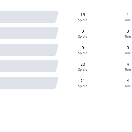
19
1
Spiele
Tore
0
0
Spiele
Tore
0
0
Spiele
Tore
20
4
Spiele
Tore
21
4
Spiele
Tore