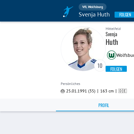
VfL Wolfsburg
Svenja Huth
FOLGEN
Mittelfeld
Svenja
Huth
Wolfsbu
10
FOLGEN
Persönliches
|
|
🎂 25.01.1991 (35)
163 cm
🇩🇪
PROFIL