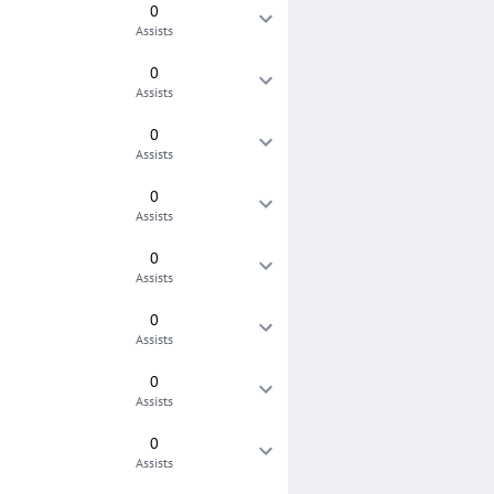
0
Assists
0
Assists
0
Assists
0
Assists
0
Assists
0
Assists
0
Assists
0
Assists