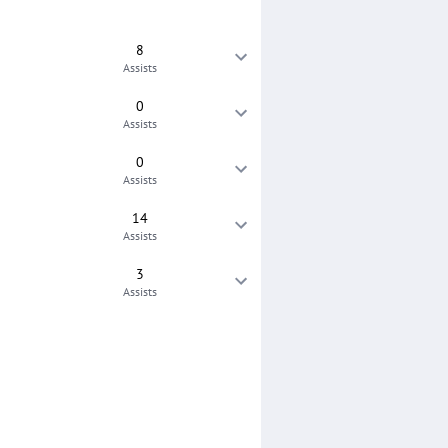
8
Assists
0
Assists
0
Assists
14
Assists
3
Assists