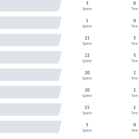
3
0
Spiele
Tore
1
0
Spiele
Tore
21
3
Spiele
Tore
22
3
Spiele
Tore
20
2
Spiele
Tore
20
2
Spiele
Tore
15
2
Spiele
Tore
5
0
Spiele
Tore