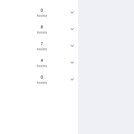
0
Assists
8
Assists
7
Assists
4
Assists
0
Assists