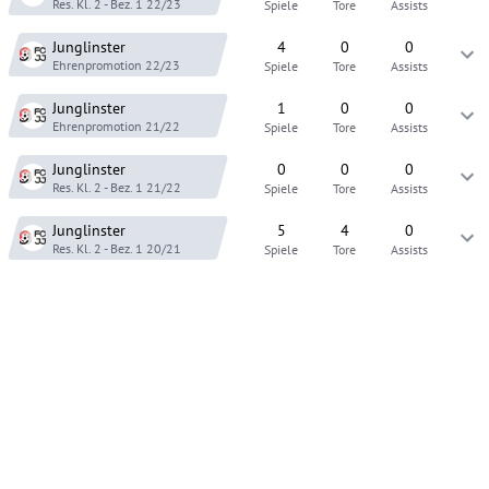
Res. Kl. 2 - Bez. 1
22/23
Spiele
Tore
Assists
Junglinster
4
0
0
Ehrenpromotion
22/23
Spiele
Tore
Assists
Junglinster
1
0
0
Ehrenpromotion
21/22
Spiele
Tore
Assists
Junglinster
0
0
0
Res. Kl. 2 - Bez. 1
21/22
Spiele
Tore
Assists
Junglinster
5
4
0
Res. Kl. 2 - Bez. 1
20/21
Spiele
Tore
Assists