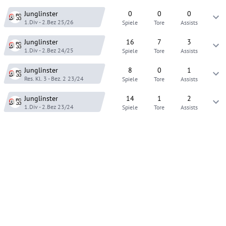
Junglinster
0
0
0
1.Div - 2.Bez
25/26
Spiele
Tore
Assists
Junglinster
16
7
3
1.Div - 2.Bez
24/25
Spiele
Tore
Assists
Junglinster
8
0
1
Res. Kl. 3 - Bez. 2
23/24
Spiele
Tore
Assists
Junglinster
14
1
2
1.Div - 2.Bez
23/24
Spiele
Tore
Assists