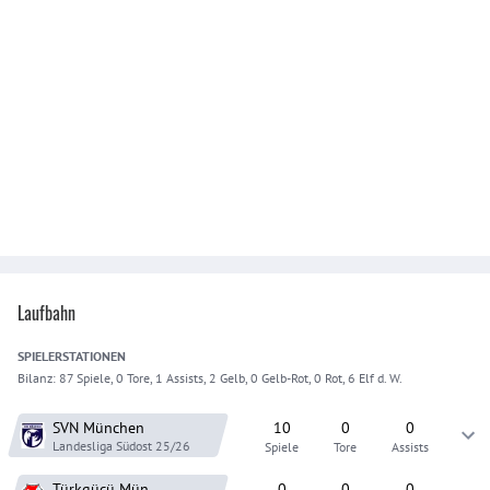
Laufbahn
SPIELER
STATIONEN
Bilanz:
87 Spiele, 0 Tore, 1 Assists, 2 Gelb, 0 Gelb-Rot, 0 Rot, 6 Elf d. W.
SVN München
10
0
0
Landesliga Südost
25/26
Spiele
Tore
Assists
Türkgücü Mün
0
0
0