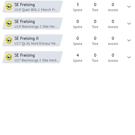
SE Freising
3
0
0
U19 Quali BOL 1 Münch
Frühjahr 22
Spiele
Tore
Assists
SE Freising
0
0
0
U19 Bezirksliga 2 Obe
Herbst 21
Spiele
Tore
Assists
SE Freising
II
0
0
0
U17 QL KL Nord Donau/
Herbst 20
Spiele
Tore
Assists
SE Freising
4
0
0
U17 Bezirksliga 2 Obe
Herbst 20
Spiele
Tore
Assists