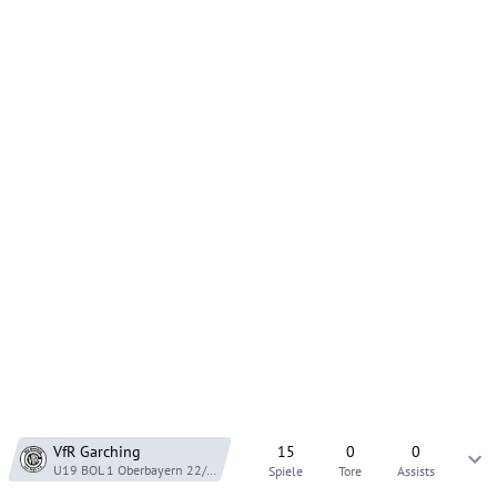
VfR Garching
15
0
0
U19 BOL 1 Oberbayern
22/23
Spiele
Tore
Assists