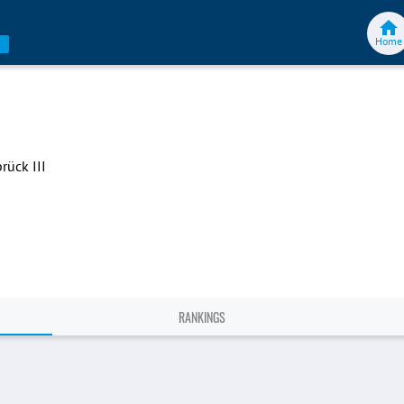
Home
ück III
RANKINGS