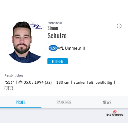
Mittelfeld
Simon
Schulze
VfL Ummeln II
FOLGEN
Persönliches
|
|
|
|
"S13"
🎂 05.05.1994 (32)
180 cm
starker Fuß: beidfüßig
🇩🇪
PROFIL
RANKINGS
NEWS