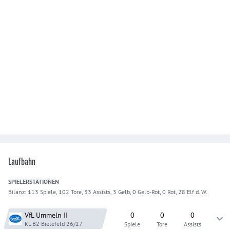
Laufbahn
SPIELER
STATIONEN
Bilanz:
113 Spiele, 102 Tore, 33 Assists, 3 Gelb, 0 Gelb-Rot, 0 Rot, 28 Elf d. W.
VfL Ummeln
II
0
0
0
KL B2 Bielefeld
26/27
Spiele
Tore
Assists