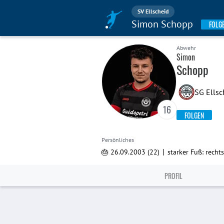
SV Ellscheid
Simon Schopp
FOLG
Abwehr
Simon
Schopp
SG Ellsc
16
FOLGEN
Persönliches
|
🎂 26.09.2003 (22)
starker Fuß: rechts
PROFIL