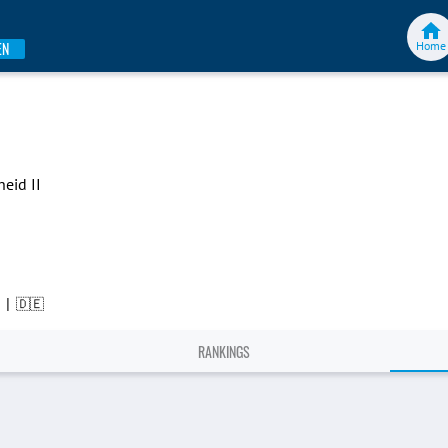
Home
EN
heid II
|
🇩🇪
RANKINGS