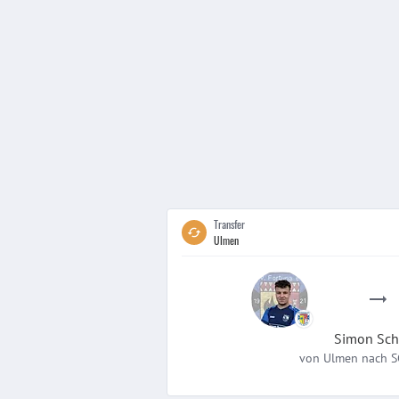
Transfer
Ulmen
Simon
Sc
von
Ulmen
nach
S