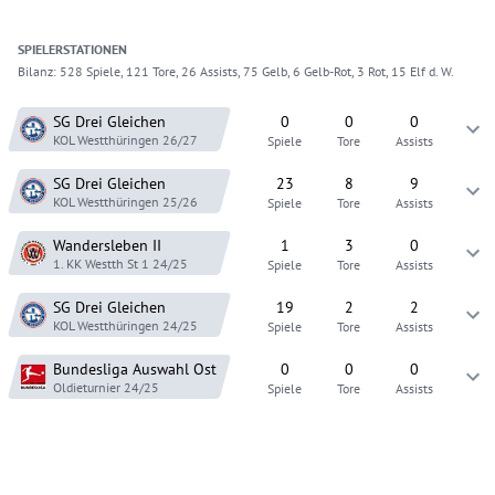
SPIELER
STATIONEN
Bilanz:
528 Spiele, 121 Tore, 26 Assists, 75 Gelb, 6 Gelb-Rot, 3 Rot, 15 Elf d. W.
SG Drei Gleichen
0
0
0
KOL Westthüringen
26/27
Spiele
Tore
Assists
SG Drei Gleichen
23
8
9
KOL Westthüringen
25/26
Spiele
Tore
Assists
Wandersleben
II
1
3
0
1. KK Westth St 1
24/25
Spiele
Tore
Assists
SG Drei Gleichen
19
2
2
KOL Westthüringen
24/25
Spiele
Tore
Assists
Bundesliga Auswahl Ost
0
0
0
Oldieturnier
24/25
Spiele
Tore
Assists