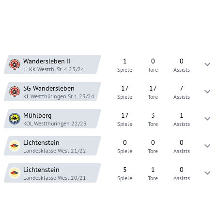
Wandersleben
II
1
0
0
1. KK Westth. St. 4
23/24
Spiele
Tore
Assists
SG Wandersleben
17
17
7
KL Westthüringen St 1
23/24
Spiele
Tore
Assists
Mühlberg
17
3
1
KOL Westthüringen
22/23
Spiele
Tore
Assists
Lichtenstein
0
0
0
Landesklasse West
21/22
Spiele
Tore
Assists
Lichtenstein
5
1
0
Landesklasse West
20/21
Spiele
Tore
Assists