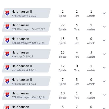
Haidhausen
II
2
2
1
Kreisklasse 4
21/22
Spiele
Tore
Assists
Haidhausen
22
5
1
BZL Oberbayern Süd
21/22
Spiele
Tore
Assists
Haidhausen
15
3
0
BZL Oberbayern Ost
19/21
Spiele
Tore
Assists
Haidhausen
15
4
3
Kreisliga 3
18/19
Spiele
Tore
Assists
Haidhausen
II
12
0
1
Kreisklasse 4
18/19
Spiele
Tore
Assists
Haidhausen
II
7
3
0
Kreisklasse 4
17/18
Spiele
Tore
Assists
Haidhausen
10
1
0
BZL Oberbayern Ost
17/18
Spiele
Tore
Assists
Haidhausen
3
2
0