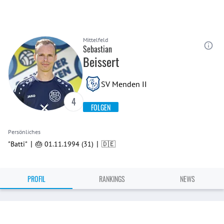
Mittelfeld
Sebastian
Beissert
SV Menden II
4
FOLGEN
Persönliches
|
|
"Batti"
🎂 01.11.1994 (31)
🇩🇪
PROFIL
RANKINGS
NEWS