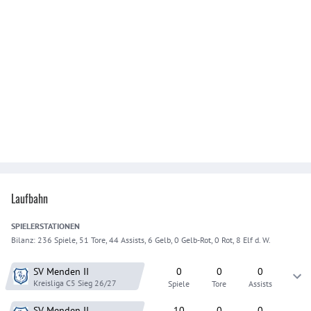
Laufbahn
SPIELER
STATIONEN
Bilanz:
236 Spiele, 51 Tore, 44 Assists, 6 Gelb, 0 Gelb-Rot, 0 Rot, 8 Elf d. W.
SV Menden
II
0
0
0
Kreisliga C5 Sieg
26/27
Spiele
Tore
Assists
SV Menden
II
10
0
0