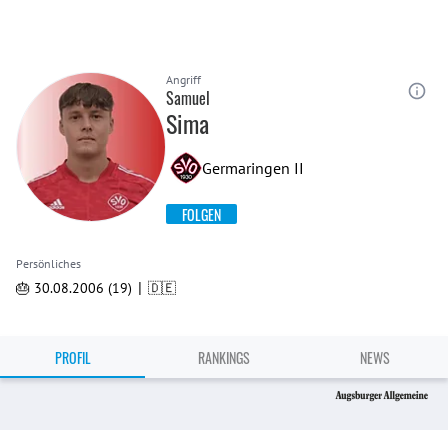
Angriff
Samuel
Sima
Germaringen II
FOLGEN
Persönliches
|
🎂 30.08.2006 (19)
🇩🇪
PROFIL
RANKINGS
NEWS