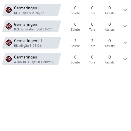
Germaringen
II
0
0
0
KL Allgäu Süd
26/27
Spiele
Tore
Assists
Germaringen
0
0
0
BZL Schwaben Süd
26/27
Spiele
Tore
Assists
Germaringen
III
2
2
0
BK Allgäu 5
25/26
Spiele
Tore
Assists
Germaringen
0
0
0
A-Jun-KL Allgäu B
Herbst 25
Spiele
Tore
Assists