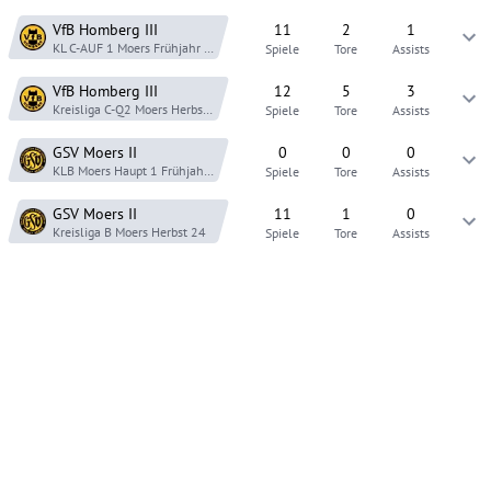
VfB Homberg
III
11
2
1
KL C-AUF 1 Moers
Frühjahr 26
Spiele
Tore
Assists
VfB Homberg
III
12
5
3
Kreisliga C-Q2 Moers
Herbst 25
Spiele
Tore
Assists
GSV Moers
II
0
0
0
KLB Moers Haupt 1
Frühjahr 25
Spiele
Tore
Assists
GSV Moers
II
11
1
0
Kreisliga B Moers
Herbst 24
Spiele
Tore
Assists