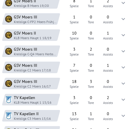
GSV Moers
II
8
1
2
Kreisliga B Moers
19/20
Spiele
Tore
Assists
GSV Moers
III
1
0
0
Kreisliga C-FP2 Moers
Frühjahr 19
Spiele
Tore
Assists
GSV Moers
II
10
0
1
KLB Moers Haupt 1
18/19
Spiele
Tore
Assists
GSV Moers
III
3
2
0
Kreisliga C-Q4 Moers
Herbst 18
Spiele
Tore
Assists
GSV Moers
III
7
0
1
Kreisliga C2 Moers
17/18
Spiele
Tore
Assists
GSV Moers
III
18
3
0
Kreisliga C2 Moers
16/17
Spiele
Tore
Assists
TV Kapellen
3
0
2
KLB Moers Haupt 1
15/16
Spiele
Tore
Assists
TV Kapellen
II
13
1
0
Kreisliga C3 Moers
15/16
Spiele
Tore
Assists