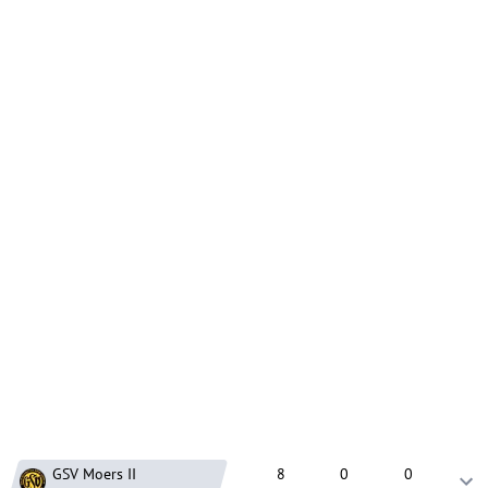
GSV Moers
II
8
0
0