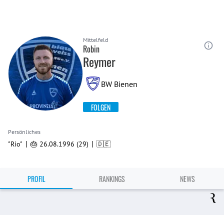
Mittelfeld
Robin
Reymer
BW Bienen
FOLGEN
Persönliches
|
|
"Rio"
🎂 26.08.1996 (29)
🇩🇪
PROFIL
RANKINGS
NEWS