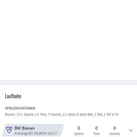
Laufbahn
SPIELER
STATIONEN
Bilanz:
221 Spiele, 15 Tore, 7 Assists, 11 Gelb, 0 Gelb-Rot, 2 Rot, 1 Elf d. W.
BW Bienen
0
0
0
Kreisliga B2 RE/BOH
26/27
Spiele
Tore
Assists