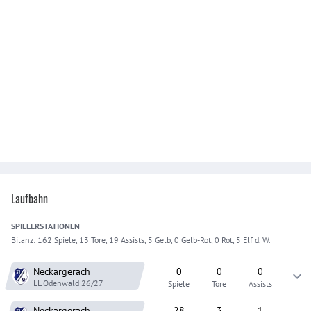
Laufbahn
SPIELER
STATIONEN
Bilanz:
162 Spiele, 13 Tore, 19 Assists, 5 Gelb, 0 Gelb-Rot, 0 Rot, 5 Elf d. W.
Neckargerach
0
0
0
LL Odenwald
26/27
Spiele
Tore
Assists
Neckargerach
28
3
1