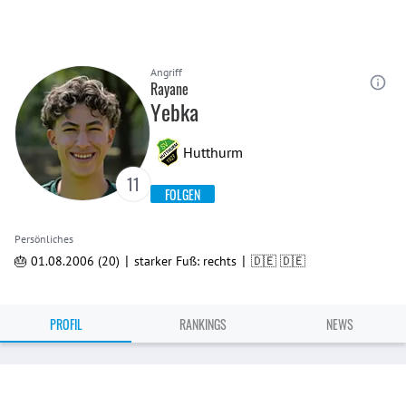
Angriff
Rayane
Yebka
Hutthurm
11
FOLGEN
Persönliches
|
|
🎂 01.08.2006 (20)
starker Fuß: rechts
🇩🇪 🇩🇪
PROFIL
RANKINGS
NEWS