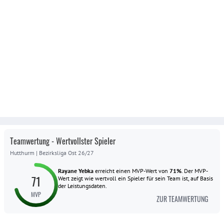
Teamwertung - Wertvollster Spieler
Hutthurm
|
Bezirksliga Ost 26/27
Rayane Yebka
erreicht einen MVP-Wert von
71
%
.
Der MVP-
71
Wert zeigt wie wertvoll ein Spieler für sein Team ist, auf Basis
der Leistungsdaten.
MVP
ZUR TEAMWERTUNG