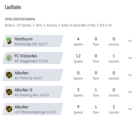
Laufbahn
SPIELER
STATIONEN
Bilanz:
28 Spiele, 2 Tore, 3 Assists, 3 Gelb, 0 Gelb-Rot, 0 Rot, 1 Elf d. W.
Hutthurm
4
0
0
Bezirksliga Ost
26/27
Spiele
Tore
Assists
FC Vilshofen
12
0
1
KK Deggendorf
25/26
Spiele
Tore
Assists
Alkofen
0
0
0
KK Pocking
24/25
Spiele
Tore
Assists
Alkofen
II
3
1
0
KK Pocking Res.
24/25
Spiele
Tore
Assists
Alkofen
9
1
2
U19 Bezirksoberliga
24/25
Spiele
Tore
Assists