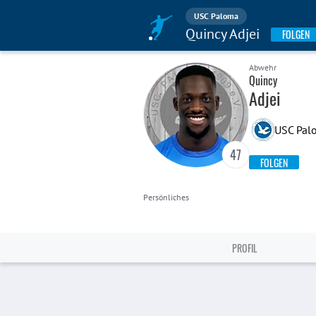
USC Paloma
Quincy Adjei
FOLGEN
Abwehr
Quincy
Adjei
USC Pal
47
FOLGEN
Persönliches
PROFIL