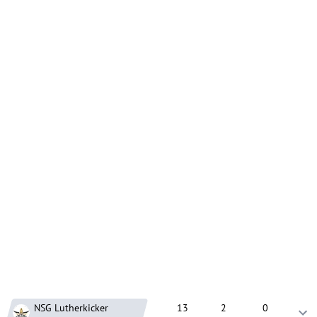
NSG Lutherkicker
13
2
0