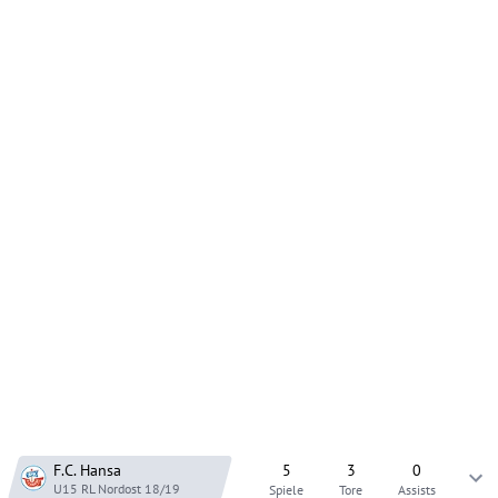
F.C. Hansa
5
3
0
U15 RL Nordost
18/19
Spiele
Tore
Assists