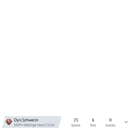
Dyn.Schwerin
25
6
0
NOFV-Oberliga Nord
23/24
Spiele
Tore
Assists