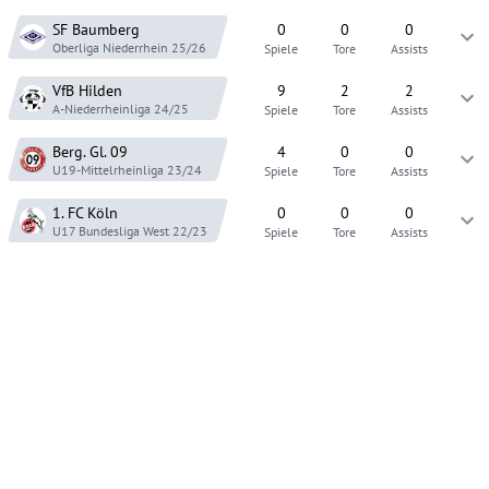
SF Baumberg
0
0
0
Oberliga Niederrhein
25/26
Spiele
Tore
Assists
VfB Hilden
9
2
2
A-Niederrheinliga
24/25
Spiele
Tore
Assists
Berg. Gl. 09
4
0
0
U19-Mittelrheinliga
23/24
Spiele
Tore
Assists
1. FC Köln
0
0
0
U17 Bundesliga West
22/23
Spiele
Tore
Assists