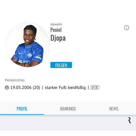
Abwehr
Peniel
Djopa
FOLGEN
Persönliches
|
|
🎂 19.05.2006 (20)
starker Fuß: beidfüßig
🇩🇪
PROFIL
RANKINGS
NEWS