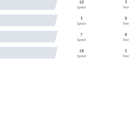
10
3
Spiele
Tore
3
0
Spiele
Tore
7
0
Spiele
Tore
18
5
Spiele
Tore