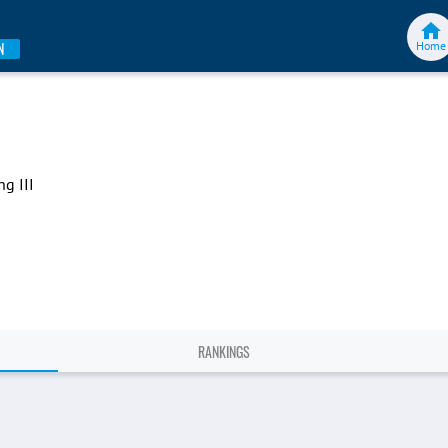
Home
N
ng III
RANKINGS