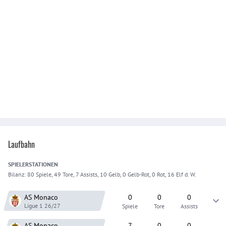
Laufbahn
SPIELER
STATIONEN
Bilanz:
80 Spiele, 49 Tore, 7 Assists, 10 Gelb, 0 Gelb-Rot, 0 Rot, 16 Elf d. W.
AS Monaco
0
0
0
Ligue 1
26/27
Spiele
Tore
Assists
AS Monaco
7
0
0