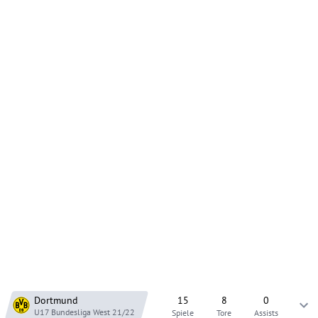
Dortmund
15
8
0
U17 Bundesliga West
21/22
Spiele
Tore
Assists