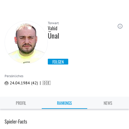
Torwart
Vahid
Ünal
FOLGEN
Persönliches
|
🎂 24.04.1984 (42)
🇩🇪
PROFIL
RANKINGS
NEWS
Spieler-Facts