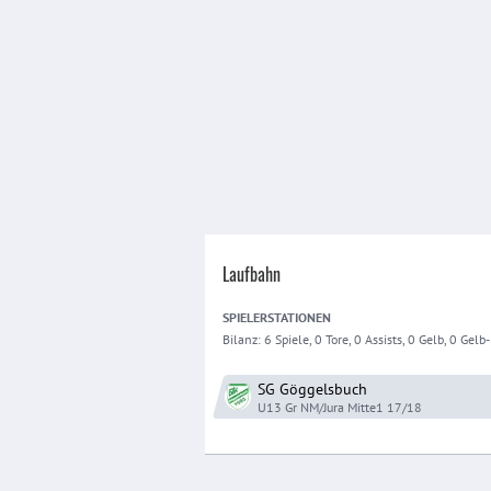
Laufbahn
SPIELER
STATIONEN
Bilanz:
6 Spiele, 0 Tore, 0 Assists, 0 Gelb, 0 Gelb-R
SG Göggelsbuch
U13 Gr NM/Jura Mitte1
17/18