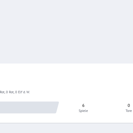
ot, 0 Rot, 0 Elf d. W.
6
0
Spiele
Tore