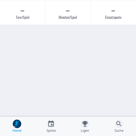
–
–
–
Tore/Spiel
Minuten/Spiel
Einsatzquote
Home
Spiele
Ligen
Suche