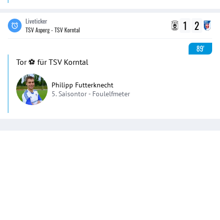
Liveticker
1
2
TSV Asperg - TSV Korntal
89'
Tor ⚽️ für TSV Korntal
Philipp Futterknecht
5. Saisontor -
Foulelfmeter