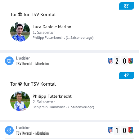
83'
Tor ⚽️ für TSV Korntal
Luca Daniele Marino
1. Saisontor
Philipp
Futterknecht
(1. Saisonvorlage)
Liveticker
2
0
TSV Korntal - Mönsheim
42'
Tor ⚽️ für TSV Korntal
Philipp Futterknecht
2. Saisontor
Benjamin
Hammann
(2. Saisonvorlage)
Liveticker
1
0
TSV Korntal - Mönsheim