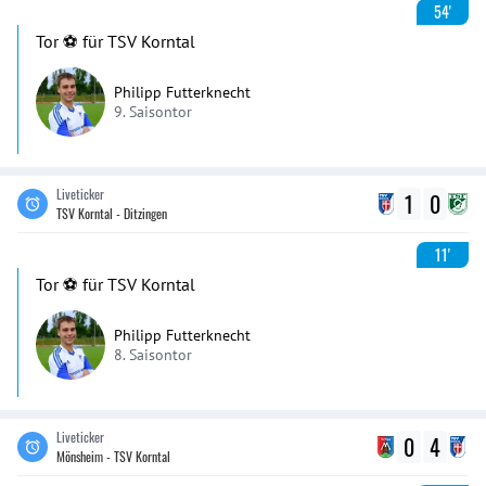
54'
Tor ⚽️ für TSV Korntal
Philipp Futterknecht
9. Saisontor
Liveticker
1
0
TSV Korntal - Ditzingen
11'
Tor ⚽️ für TSV Korntal
Philipp Futterknecht
8. Saisontor
Liveticker
0
4
Mönsheim - TSV Korntal