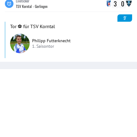
Liveticker
3
0
TSV Korntal - Gerlingen
9'
Tor ⚽️ für TSV Korntal
Philipp Futterknecht
1. Saisontor