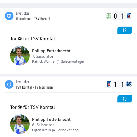
Liveticker
0
1
Warmbronn - TSV Korntal
12'
Tor ⚽️ für TSV Korntal
Philipp Futterknecht
7. Saisontor
Patrick
Wonner
(4. Saisonvorlage)
Liveticker
1
1
TSV Korntal - TV Möglingen
49'
Tor ⚽️ für TSV Korntal
Philipp Futterknecht
6. Saisontor
Egzon
Krajki
(4. Saisonvorlage)